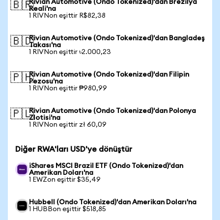
Rivian Automotive (Ondo Tokenized)'dan Brezilya
🇧🇷
Reali'na
1 RIVNon eşittir R$82,38
Rivian Automotive (Ondo Tokenized)'dan Bangladeş
🇧🇩
Takası'na
1 RIVNon eşittir ৳2.000,23
Rivian Automotive (Ondo Tokenized)'dan Filipin
🇵🇭
Pezosu'na
1 RIVNon eşittir ₱980,99
Rivian Automotive (Ondo Tokenized)'dan Polonya
🇵🇱
Zlotisi'na
1 RIVNon eşittir zł 60,09
Diğer RWA'ları USD'ye dönüştür
iShares MSCI Brazil ETF (Ondo Tokenized)'dan
Amerikan Doları'na
1 EWZon eşittir $35,49
Hubbell (Ondo Tokenized)'dan Amerikan Doları'na
1 HUBBon eşittir $518,85