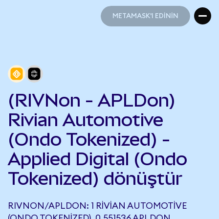
METAMASK'I EDİNİN
METAMASK'I EDİNİN
(RIVNon - APLDon)
Rivian Automotive
(Ondo Tokenized) -
Applied Digital (Ondo
Tokenized) dönüştür
RIVNON/APLDON: 1 RIVIAN AUTOMOTIVE
(ONDO TOKENIZED), 0,551536 APLDON