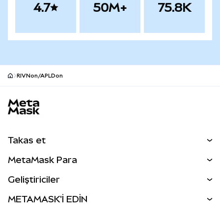
4.7
50M+
75.8K
RIVNon/APLDon
MetaMask site alt bilgisi
Takas et
Takas İşlemleri
MetaMask Para
Tahmin Et
YENİ
Kripto Al
Geliştiriciler
Perps
YENİ
MetaMask Kart
Dökümantasyon
METAMASK'İ EDİN
RWA'lar
mUSD
YENİ
Kontrol Paneli
İşlem Kalkanı