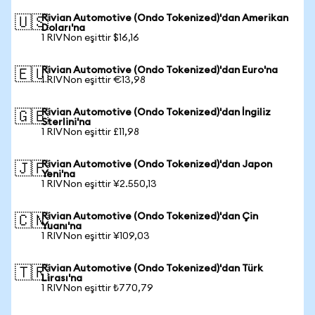
Rivian Automotive (Ondo Tokenized)'dan Amerikan
🇺🇸
Doları'na
1 RIVNon eşittir $16,16
Rivian Automotive (Ondo Tokenized)'dan Euro'na
🇪🇺
1 RIVNon eşittir €13,98
Rivian Automotive (Ondo Tokenized)'dan İngiliz
🇬🇧
Sterlini'na
1 RIVNon eşittir £11,98
Rivian Automotive (Ondo Tokenized)'dan Japon
🇯🇵
Yeni'na
1 RIVNon eşittir ¥2.550,13
Rivian Automotive (Ondo Tokenized)'dan Çin
🇨🇳
Yuanı'na
1 RIVNon eşittir ¥109,03
Rivian Automotive (Ondo Tokenized)'dan Türk
🇹🇷
Lirası'na
1 RIVNon eşittir ₺770,79