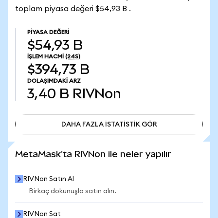
toplam piyasa değeri $54,93 B .
PIYASA DEĞERI
$54,93 B
İŞLEM HACMI
(24S)
$394,73 B
DOLAŞIMDAKI ARZ
3,40 B
RIVNon
DAHA FAZLA İSTATİSTİK GÖR
DAHA FAZLA İSTATİSTİK GÖR
MetaMask'ta RIVNon ile neler yapılır
RIVNon Satın Al
Birkaç dokunuşla satın alın.
RIVNon Sat