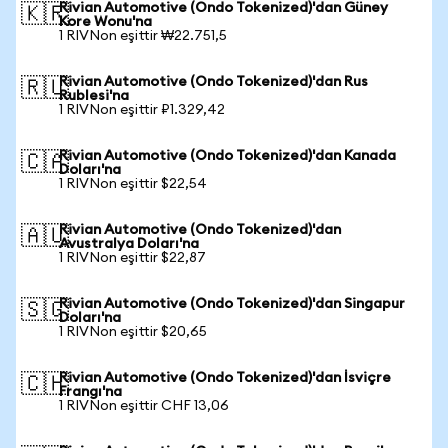
Rivian Automotive (Ondo Tokenized)'dan Güney
🇰🇷
Kore Wonu'na
1 RIVNon eşittir ₩22.751,5
Rivian Automotive (Ondo Tokenized)'dan Rus
🇷🇺
Rublesi'na
1 RIVNon eşittir ₽1.329,42
Rivian Automotive (Ondo Tokenized)'dan Kanada
🇨🇦
Doları'na
1 RIVNon eşittir $22,54
Rivian Automotive (Ondo Tokenized)'dan
🇦🇺
Avustralya Doları'na
1 RIVNon eşittir $22,87
Rivian Automotive (Ondo Tokenized)'dan Singapur
🇸🇬
Doları'na
1 RIVNon eşittir $20,65
Rivian Automotive (Ondo Tokenized)'dan İsviçre
🇨🇭
Frangı'na
1 RIVNon eşittir CHF 13,06