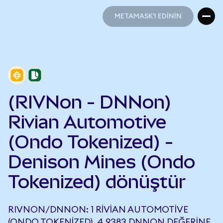
METAMASK'I EDİNİN
METAMASK'I EDİNİN
(RIVNon - DNNon)
Rivian Automotive
(Ondo Tokenized) -
Denison Mines (Ondo
Tokenized) dönüştür
RIVNON/DNNON: 1 RIVIAN AUTOMOTIVE
(ONDO TOKENIZED), 4,9383 DNNON DEĞERINE