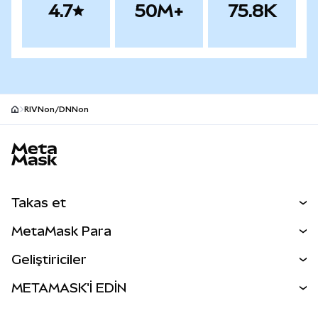
4.7
50M+
75.8K
RIVNon/DNNon
MetaMask site alt bilgisi
Takas et
Takas İşlemleri
MetaMask Para
Tahmin Et
YENİ
Kripto Al
Geliştiriciler
Perps
YENİ
MetaMask Kart
Dökümantasyon
METAMASK'İ EDİN
RWA'lar
mUSD
YENİ
Kontrol Paneli
İşlem Kalkanı