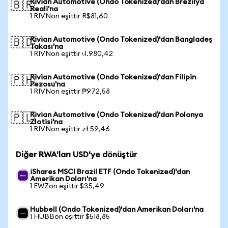
Rivian Automotive (Ondo Tokenized)'dan Brezilya
🇧🇷
Reali'na
1 RIVNon eşittir R$81,60
Rivian Automotive (Ondo Tokenized)'dan Bangladeş
🇧🇩
Takası'na
1 RIVNon eşittir ৳1.980,42
Rivian Automotive (Ondo Tokenized)'dan Filipin
🇵🇭
Pezosu'na
1 RIVNon eşittir ₱972,58
Rivian Automotive (Ondo Tokenized)'dan Polonya
🇵🇱
Zlotisi'na
1 RIVNon eşittir zł 59,46
Diğer RWA'ları USD'ye dönüştür
iShares MSCI Brazil ETF (Ondo Tokenized)'dan
Amerikan Doları'na
1 EWZon eşittir $35,49
Hubbell (Ondo Tokenized)'dan Amerikan Doları'na
1 HUBBon eşittir $518,85