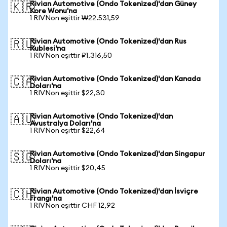
Rivian Automotive (Ondo Tokenized)'dan Güney
🇰🇷
Kore Wonu'na
1 RIVNon eşittir ₩22.531,59
Rivian Automotive (Ondo Tokenized)'dan Rus
🇷🇺
Rublesi'na
1 RIVNon eşittir ₽1.316,50
Rivian Automotive (Ondo Tokenized)'dan Kanada
🇨🇦
Doları'na
1 RIVNon eşittir $22,30
Rivian Automotive (Ondo Tokenized)'dan
🇦🇺
Avustralya Doları'na
1 RIVNon eşittir $22,64
Rivian Automotive (Ondo Tokenized)'dan Singapur
🇸🇬
Doları'na
1 RIVNon eşittir $20,45
Rivian Automotive (Ondo Tokenized)'dan İsviçre
🇨🇭
Frangı'na
1 RIVNon eşittir CHF 12,92