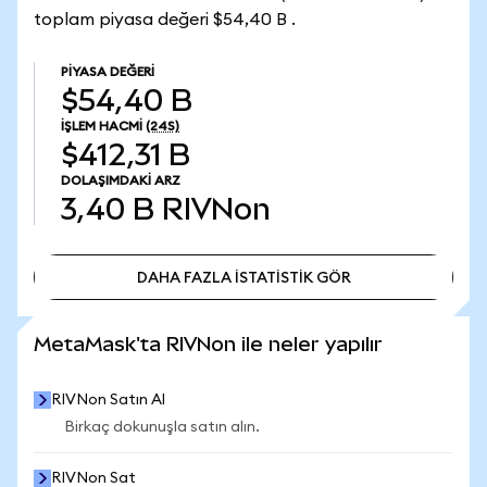
toplam piyasa değeri $54,40 B .
PIYASA DEĞERI
$54,40 B
İŞLEM HACMI
(24S)
$412,31 B
DOLAŞIMDAKI ARZ
3,40 B
RIVNon
DAHA FAZLA İSTATİSTİK GÖR
DAHA FAZLA İSTATİSTİK GÖR
MetaMask'ta RIVNon ile neler yapılır
RIVNon Satın Al
Birkaç dokunuşla satın alın.
RIVNon Sat