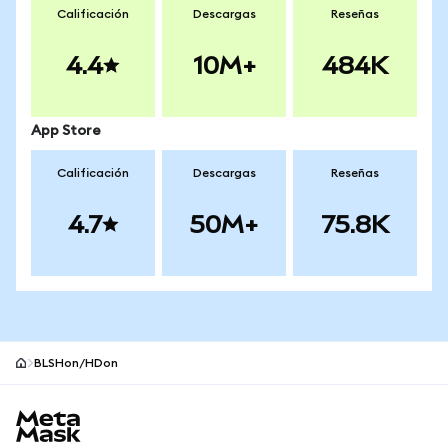
Calificación
Descargas
Reseñas
4.4
10M+
484K
App Store
Calificación
Descargas
Reseñas
4.7
50M+
75.8K
BLSHon/HDon
Pie de página del sitio MetaMask