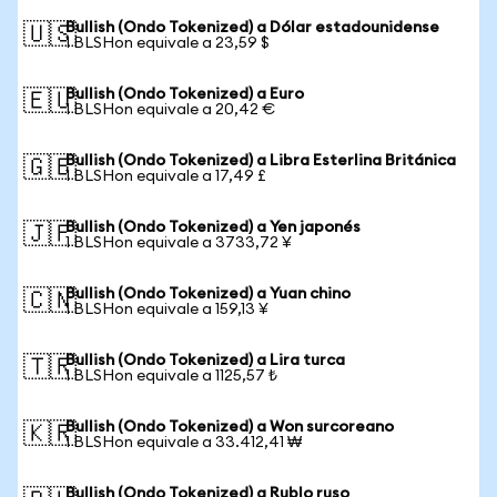
Bullish (Ondo Tokenized) a Dólar estadounidense
🇺🇸
1 BLSHon equivale a 23,59 $
Bullish (Ondo Tokenized) a Euro
🇪🇺
1 BLSHon equivale a 20,42 €
Bullish (Ondo Tokenized) a Libra Esterlina Británica
🇬🇧
1 BLSHon equivale a 17,49 £
Bullish (Ondo Tokenized) a Yen japonés
🇯🇵
1 BLSHon equivale a 3733,72 ¥
Bullish (Ondo Tokenized) a Yuan chino
🇨🇳
1 BLSHon equivale a 159,13 ¥
Bullish (Ondo Tokenized) a Lira turca
🇹🇷
1 BLSHon equivale a 1125,57 ₺
Bullish (Ondo Tokenized) a Won surcoreano
🇰🇷
1 BLSHon equivale a 33.412,41 ₩
Bullish (Ondo Tokenized) a Rublo ruso