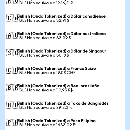
🇷🇺
1 BLSHon equivale a 1926,21 ₽
Bullish (Ondo Tokenized) a Dólar canadiense
🇨🇦
1 BLSHon equivale a 32,91 $
Bullish (Ondo Tokenized) a Dólar australiano
🇦🇺
1 BLSHon equivale a 33,39 $
Bullish (Ondo Tokenized) a Dólar de Singapur
🇸🇬
1 BLSHon equivale a 30,18 $
Bullish (Ondo Tokenized) a Franco Suizo
🇨🇭
1 BLSHon equivale a 19,08 CHF
Bullish (Ondo Tokenized) a Real brasileño
🇧🇷
1 BLSHon equivale a 119,95 R$
Bullish (Ondo Tokenized) a Taka de Bangladés
🇧🇩
1 BLSHon equivale a 2912,31 ৳
Bullish (Ondo Tokenized) a Peso Filipino
🇵🇭
1 BLSHon equivale a 1433,09 ₱