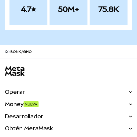
4.7
50M+
75.8K
BONK/GHO
Pie de página del sitio MetaMask
Operar
Canjear
Money
NUEVA
Predecir
NUEVA
Comprar
Desarrollador
Perps
NUEVA
Tarjeta
Ver los documentos
Obtén MetaMask
Activos del mundo real
mUSD
NUEVA
Panel
Obtén Metamask