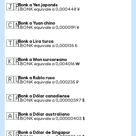
Bonk a Yen japonés
🇯🇵
1 BONK equivale a 0,000448 ¥
Bonk a Yuan chino
🇨🇳
1 BONK equivale a 0,0000191 ¥
Bonk a Lira turca
🇹🇷
1 BONK equivale a 0,000135 ₺
Bonk a Won surcoreano
🇰🇷
1 BONK equivale a 0,004016 ₩
Bonk a Rublo ruso
🇷🇺
1 BONK equivale a 0,000235 ₽
Bonk a Dólar canadiense
🇨🇦
1 BONK equivale a 0,00000397 $
Bonk a Dólar australiano
🇦🇺
1 BONK equivale a 0,00000403 $
Bonk a Dólar de Singapur
🇸🇬