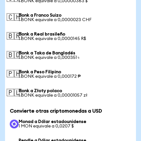
1 BONK equivale a 0,00000363 $
Bonk a Franco Suizo
🇨🇭
1 BONK equivale a 0,0000023 CHF
Bonk a Real brasileño
🇧🇷
1 BONK equivale a 0,0000145 R$
Bonk a Taka de Bangladés
🇧🇩
1 BONK equivale a 0,000351 ৳
Bonk a Peso Filipino
🇵🇭
1 BONK equivale a 0,000172 ₱
Bonk a Złoty polaco
🇵🇱
1 BONK equivale a 0,00001057 zł
Convierte otras criptomonedas a USD
Monad a Dólar estadounidense
1 MON equivale a 0,0207 $
Pendle a Dólar estadounidense