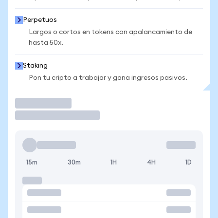
Perpetuos
Largos o cortos en tokens con apalancamiento de
hasta 50x.
Staking
Pon tu cripto a trabajar y gana ingresos pasivos.
Operar
15m
30m
1H
4H
1D