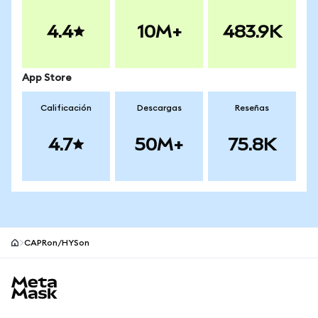
4.4
10M+
483.9K
App Store
Calificación
Descargas
Reseñas
4.7
50M+
75.8K
CAPRon/HYSon
Pie de página del sitio MetaMask