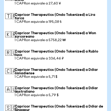
chino
1 CAPRon equivale a 27,60 ¥
Capricor Therapeutics (Ondo Tokenized) a Lira
🇹🇷
turca
1 CAPRon equivale a 195,08 ₺
Capricor Therapeutics (Ondo Tokenized) a Won
🇰🇷
surcoreano
1 CAPRon equivale a 5758,22 ₩
Capricor Therapeutics (Ondo Tokenized) a Rublo
🇷🇺
ruso
1 CAPRon equivale a 336,46 ₽
Capricor Therapeutics (Ondo Tokenized) a Dólar
🇨🇦
canadiense
1 CAPRon equivale a 5,71 $
Capricor Therapeutics (Ondo Tokenized) a Dólar
🇦🇺
australiano
1 CAPRon equivale a 5,79 $
Capricor Therapeutics (Ondo Tokenized) a Dólar de
🇸🇬
Singapur