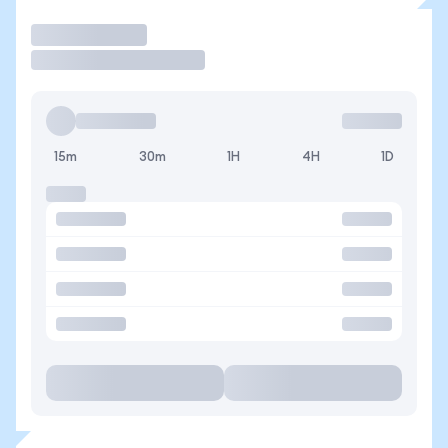
Operar
15m
30m
1H
4H
1D