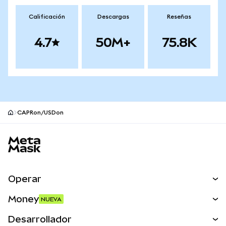
Calificación
Descargas
Reseñas
4.7
50M+
75.8K
CAPRon/USDon
Pie de página del sitio MetaMask
Operar
Canjear
Money
NUEVA
Predecir
NUEVA
Comprar
Desarrollador
Perps
NUEVA