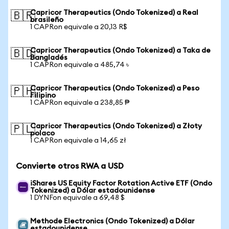
Capricor Therapeutics (Ondo Tokenized) a Real
🇧🇷
brasileño
1 CAPRon equivale a 20,13 R$
Capricor Therapeutics (Ondo Tokenized) a Taka de
🇧🇩
Bangladés
1 CAPRon equivale a 485,74 ৳
Capricor Therapeutics (Ondo Tokenized) a Peso
🇵🇭
Filipino
1 CAPRon equivale a 238,85 ₱
Capricor Therapeutics (Ondo Tokenized) a Złoty
🇵🇱
polaco
1 CAPRon equivale a 14,65 zł
Convierte otros RWA a USD
iShares US Equity Factor Rotation Active ETF (Ondo
Tokenized) a Dólar estadounidense
1 DYNFon equivale a 69,48 $
Methode Electronics (Ondo Tokenized) a Dólar
estadounidense