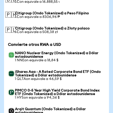
🇧🇩
1 Con equivale a 16.888,55 ৳
Citigroup (Ondo Tokenized) a Peso Filipino
🇵🇭
1 Con equivale a 8306,96 ₱
Citigroup (Ondo Tokenized) a Złoty polaco
🇵🇱
1 Con equivale a 508,38 zł
Convierte otros RWA a USD
NANO Nuclear Energy (Ondo Tokenized) a Dólar
estadounidense
1 NNEon equivale a 18,84 $
iShares Aaa - A Rated Corporate Bond ETF (Ondo
Tokenized) a Dólar estadounidense
1 QLTAon equivale a 46,59 $
PIMCO 0-5 Year High Yield Corporate Bond Index
ETF (Ondo Tokenized) a Dólar estadounidense
1 HYSon equivale a 94,36 $
Arqit Quantum (Ondo Tokenized) a Dólar
estadounidense