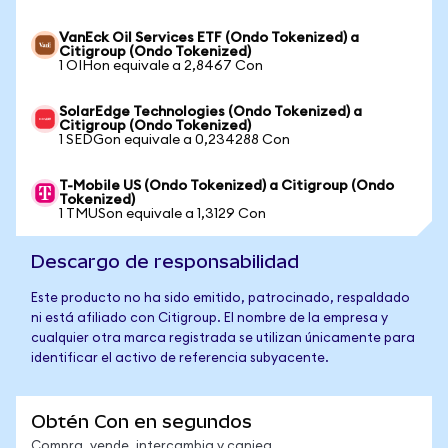
VanEck Oil Services ETF (Ondo Tokenized) a
Citigroup (Ondo Tokenized)
1 OIHon equivale a 2,8467 Con
SolarEdge Technologies (Ondo Tokenized) a
Citigroup (Ondo Tokenized)
1 SEDGon equivale a 0,234288 Con
T-Mobile US (Ondo Tokenized) a Citigroup (Ondo
Tokenized)
1 TMUSon equivale a 1,3129 Con
Descargo de responsabilidad
Este producto no ha sido emitido, patrocinado, respaldado
ni está afiliado con Citigroup. El nombre de la empresa y
cualquier otra marca registrada se utilizan únicamente para
identificar el activo de referencia subyacente.
Obtén Con en segundos
Compra, vende, intercambia y canjea