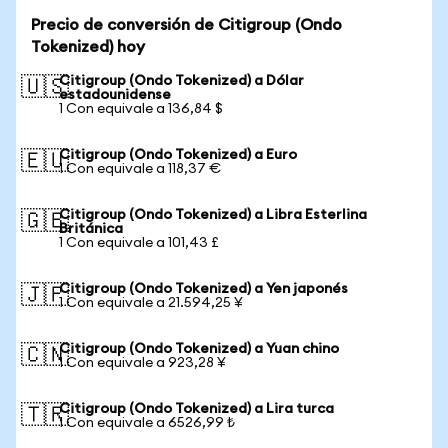
Precio de conversión de Citigroup (Ondo
Tokenized) hoy
Citigroup (Ondo Tokenized) a Dólar
🇺🇸
estadounidense
1 Con equivale a 136,84 $
Citigroup (Ondo Tokenized) a Euro
🇪🇺
1 Con equivale a 118,37 €
Citigroup (Ondo Tokenized) a Libra Esterlina
🇬🇧
Británica
1 Con equivale a 101,43 £
Citigroup (Ondo Tokenized) a Yen japonés
🇯🇵
1 Con equivale a 21.594,25 ¥
Citigroup (Ondo Tokenized) a Yuan chino
🇨🇳
1 Con equivale a 923,28 ¥
Citigroup (Ondo Tokenized) a Lira turca
🇹🇷
1 Con equivale a 6526,99 ₺