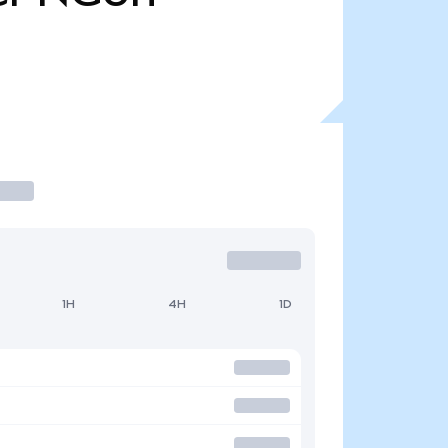
1H
4H
1D