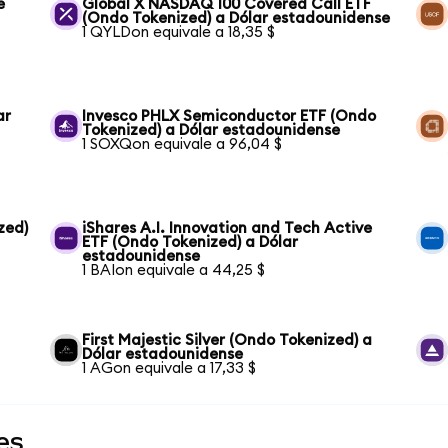
e
Global X NASDAQ 100 Covered Call ETF
(Ondo Tokenized) a Dólar estadounidense
1 QYLDon equivale a 18,35 $
ar
Invesco PHLX Semiconductor ETF (Ondo
Tokenized) a Dólar estadounidense
1 SOXQon equivale a 96,04 $
zed)
iShares A.I. Innovation and Tech Active
ETF (Ondo Tokenized) a Dólar
estadounidense
1 BAIon equivale a 44,25 $
First Majestic Silver (Ondo Tokenized) a
Dólar estadounidense
1 AGon equivale a 17,33 $
es