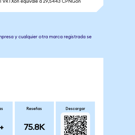
1 VRTXon equivale a 29,5443 CPNGon
mpresa y cualquier otra marca registrada se
as
Reseñas
Descargar
+
75.8K