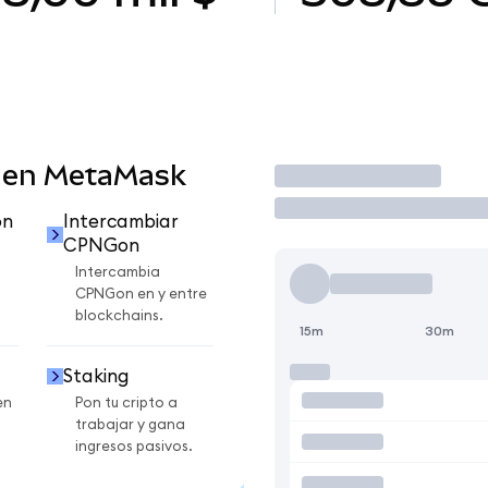
 en MetaMask
Operar
on
Intercambiar
CPNGon
Intercambia
CPNGon en y entre
blockchains.
15m
30m
Staking
en
Pon tu cripto a
trabajar y gana
ingresos pasivos.