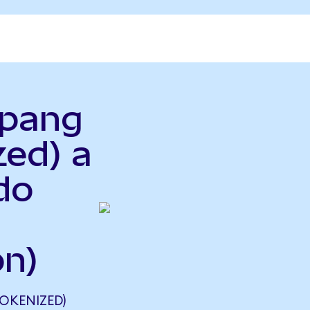
upang
zed) a
do
n)
OKENIZED)