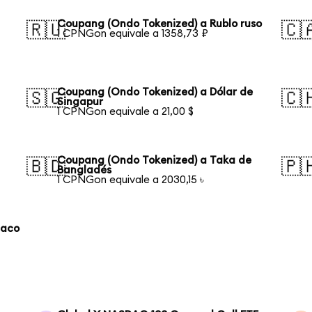
Coupang (Ondo Tokenized) a Rublo ruso
🇷🇺
🇨
1 CPNGon equivale a 1358,73 ₽
Coupang (Ondo Tokenized) a Dólar de
🇸🇬
🇨
Singapur
1 CPNGon equivale a 21,00 $
Coupang (Ondo Tokenized) a Taka de
🇧🇩
🇵
Bangladés
1 CPNGon equivale a 2030,15 ৳
laco