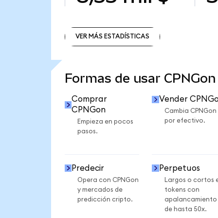
VER MÁS ESTADÍSTICAS
VER MÁS ESTADÍSTICAS
Formas de usar CPNGon
Comprar
Vender CPNG
CPNGon
Cambia CPNGon
por efectivo.
Empieza en pocos
pasos.
Predecir
Perpetuos
Opera con CPNGon
Largos o cortos 
y mercados de
tokens con
predicción cripto.
apalancamiento
de hasta 50x.