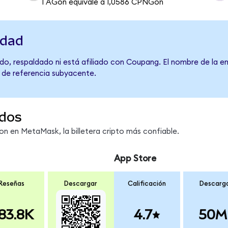
1 AGon equivale a 1,0586 CPNGon
idad
do, respaldado ni está afiliado con Coupang. El nombre de la e
o de referencia subyacente.
dos
 en MetaMask, la billetera cripto más confiable.
App Store
Reseñas
Descargar
Calificación
Descarg
83.8K
4.7
50M