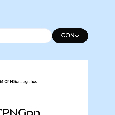
CON
86 CPNGon, significa
CPNGon