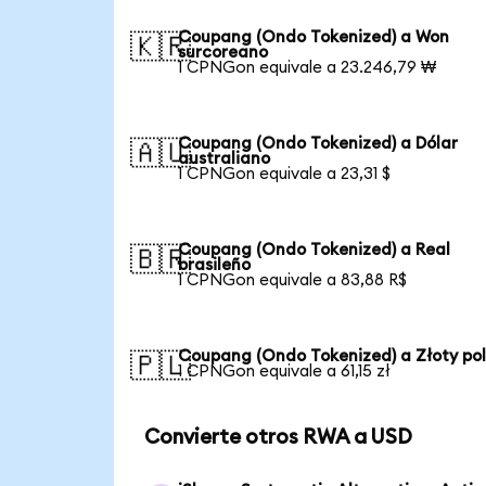
Coupang (Ondo Tokenized) a Won
🇰🇷
surcoreano
1 CPNGon equivale a 23.246,79 ₩
Coupang (Ondo Tokenized) a Dólar
🇦🇺
australiano
1 CPNGon equivale a 23,31 $
Coupang (Ondo Tokenized) a Real
🇧🇷
brasileño
1 CPNGon equivale a 83,88 R$
Coupang (Ondo Tokenized) a Złoty po
🇵🇱
1 CPNGon equivale a 61,15 zł
Convierte otros RWA a USD