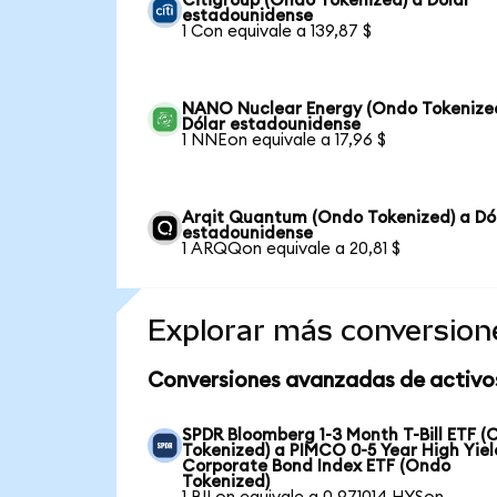
Citigroup (Ondo Tokenized) a Dólar
estadounidense
1 Con equivale a 139,87 $
NANO Nuclear Energy (Ondo Tokenize
Dólar estadounidense
1 NNEon equivale a 17,96 $
Arqit Quantum (Ondo Tokenized) a Dó
estadounidense
1 ARQQon equivale a 20,81 $
Explorar más conversion
Conversiones avanzadas de activo
SPDR Bloomberg 1-3 Month T-Bill ETF 
Tokenized) a PIMCO 0-5 Year High Yiel
Corporate Bond Index ETF (Ondo
Tokenized)