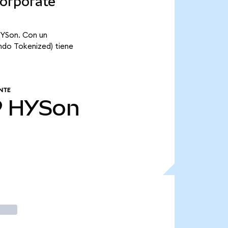
Corporate
HYSon. Con un
ndo Tokenized) tiene
NTE
9
HYSon