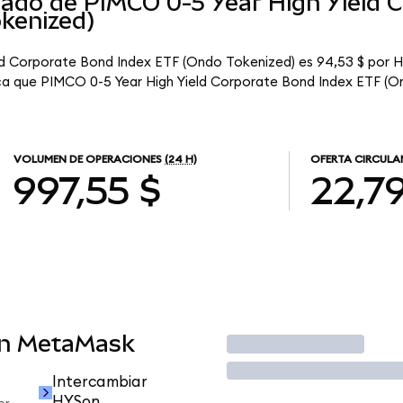
cado de PIMCO 0-5 Year High Yield 
kenized)
eld Corporate Bond Index ETF (Ondo Tokenized) es 94,53 $ por 
fica que PIMCO 0-5 Year High Yield Corporate Bond Index ETF (O
VOLUMEN DE OPERACIONES
(24 H)
OFERTA CIRCULA
997,55 $
22,7
en MetaMask
Operar
Intercambiar
HYSon