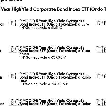
 Year High Yield Corporate Bond Index ETF (Ondo 
PIMCO 0-5 Year High Yield Corporate
🇪🇺
🇬
lar
Bond Index ETF (Ondo Tokenized) a Euro
1 HYSon equivale a 81,81 €
PIMCO 0-5 Year High Yield Corporate
🇨🇳
🇹
n
Bond Index ETF (Ondo Tokenized) a Yuan
chino
1 HYSon equivale a 637,98 ¥
PIMCO 0-5 Year High Yield Corporate
🇷🇺
🇨
on
Bond Index ETF (Ondo Tokenized) a Rublo
ruso
1 HYSon equivale a 7654,56 ₽
PIMCO 0-5 Year High Yield Corporate
🇸🇬
🇨
lar
Bond Index ETF (Ondo Tokenized) a Dólar