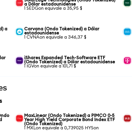
SolarEdge Technologies (Ondo Tokenized)
a Dólar estadounidense
1 SEDGon equivale a 35,95 $
d) a
Carvana (Ondo Tokenized) a Dólar
estadounidense
1 CVNAon equivale a 346,37 $
lar
iShares Expanded Tech-Software ETF
(Ondo Tokenized) a Dólar estadounidense
1 IGVon equivale a 101,71 $
es
s
(Ondo
MaxLinear (Ondo Tokenized) a PIMCO 0-5
d
Year High Yield Corporate Bond Index ETF
(Ondo Tokenized)
1 MXLon equivale a 0,739025 HYSon