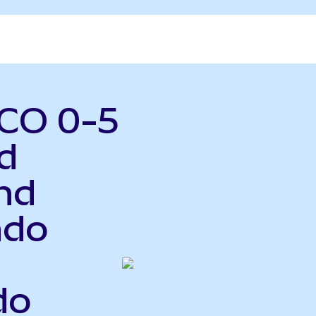
MCO 0-5
d
nd
ndo
do