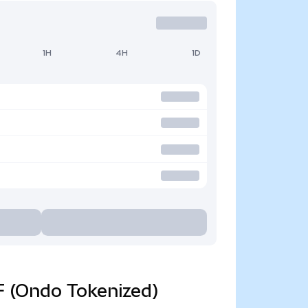
1H
4H
1D
F (Ondo Tokenized)