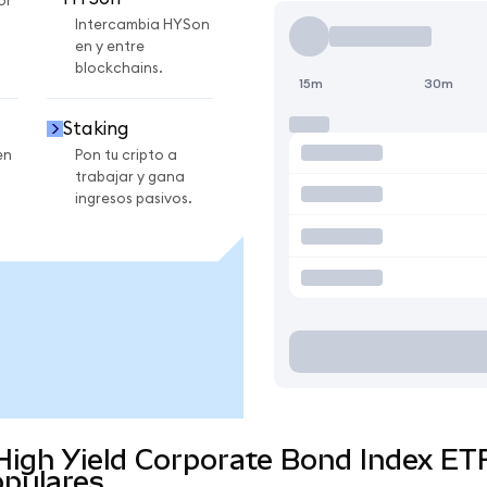
or
Intercambia HYSon
en y entre
blockchains.
15m
30m
Staking
en
Pon tu cripto a
trabajar y gana
ingresos pasivos.
High Yield Corporate Bond Index ET
pulares