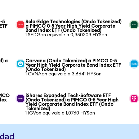
-5
SolarEdge Technologies (Ondo Tokenized)
 ETF
a PIMCO 0-5 Year High Yield Corporate
Bond Index ETF (Ondo Tokenized)
1 SEDGon equivale a 0,380303 HYSon
d) a
Carvana (Ondo Tokenized) a PIMCO 0-5
Year High Yield Corporate Bond Index ETF
(Ondo Tokenized)
1 CVNAon equivale a 3,6641 HYSon
IMCO
iShares Expanded Tech-Software ETF
dex
(Ondo Tokenized) a PIMCO 0-5 Year High
Yield Corporate Bond Index ETF (Ondo
Tokenized)
1 IGVon equivale a 1,0760 HYSon
idad