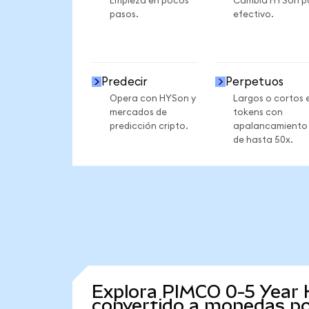
Empieza en pocos
Cambia HYSon p
pasos.
efectivo.
Predecir
Perpetuos
Opera con HYSon y
Largos o cortos 
mercados de
tokens con
predicción cripto.
apalancamiento
de hasta 50x.
Explora PIMCO 0-5 Year 
convertido a monedas po