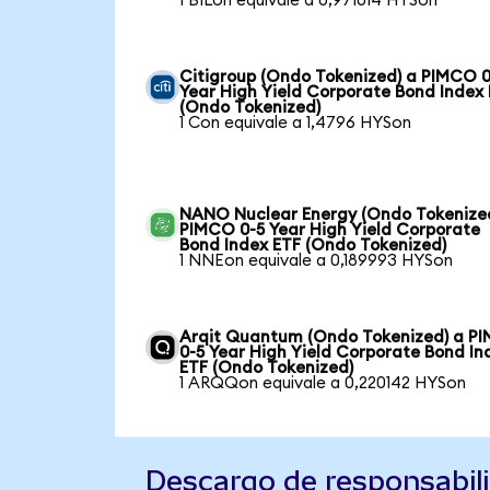
1 BILon equivale a 0,971014 HYSon
Citigroup (Ondo Tokenized) a PIMCO 0
Year High Yield Corporate Bond Index
(Ondo Tokenized)
1 Con equivale a 1,4796 HYSon
NANO Nuclear Energy (Ondo Tokenize
PIMCO 0-5 Year High Yield Corporate
Bond Index ETF (Ondo Tokenized)
1 NNEon equivale a 0,189993 HYSon
Arqit Quantum (Ondo Tokenized) a P
0-5 Year High Yield Corporate Bond In
ETF (Ondo Tokenized)
1 ARQQon equivale a 0,220142 HYSon
Descargo de responsabil