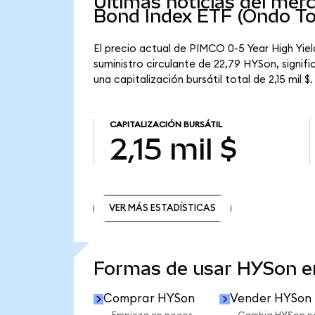
Últimas noticias del mer
Bond Index ETF (Ondo To
El precio actual de PIMCO 0-5 Year High Yi
suministro circulante de 22,79 HYSon, signi
una capitalización bursátil total de 2,15 mil $.
CAPITALIZACIÓN BURSÁTIL
2,15 mil $
VER MÁS ESTADÍSTICAS
VER MÁS ESTADÍSTICAS
Formas de usar HYSon 
Comprar HYSon
Vender HYSon