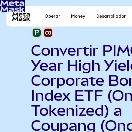
Operar
Money
Desarrollador
Convertir PI
Year High Yiel
Corporate Bo
Index ETF (O
Tokenized) a
Coupang (On