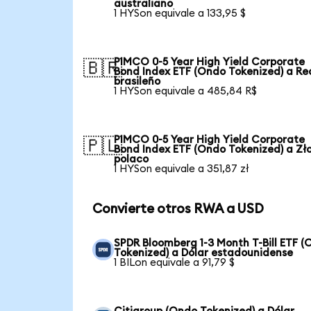
australiano
1 HYSon equivale a 133,95 $
PIMCO 0-5 Year High Yield Corporate
🇧🇷
Bond Index ETF (Ondo Tokenized) a Re
brasileño
1 HYSon equivale a 485,84 R$
PIMCO 0-5 Year High Yield Corporate
🇵🇱
Bond Index ETF (Ondo Tokenized) a Zł
polaco
1 HYSon equivale a 351,87 zł
Convierte otros RWA a USD
SPDR Bloomberg 1-3 Month T-Bill ETF 
Tokenized) a Dólar estadounidense
1 BILon equivale a 91,79 $