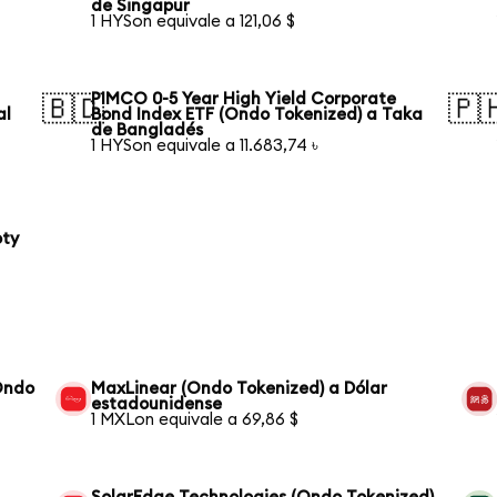
de Singapur
1 HYSon equivale a 121,06 $
PIMCO 0-5 Year High Yield Corporate
🇧🇩
🇵
al
Bond Index ETF (Ondo Tokenized) a Taka
de Bangladés
1 HYSon equivale a 11.683,74 ৳
oty
(Ondo
MaxLinear (Ondo Tokenized) a Dólar
estadounidense
1 MXLon equivale a 69,86 $