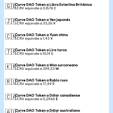
Curve DAO Token a Libra Esterlina Británica
🇬🇧
1 CRV equivale a 0,1576 £
Curve DAO Token a Yen japonés
🇯🇵
1 CRV equivale a 33,55 ¥
Curve DAO Token a Yuan chino
🇨🇳
1 CRV equivale a 1,43 ¥
Curve DAO Token a Lira turca
🇹🇷
1 CRV equivale a 10,14 ₺
Curve DAO Token a Won surcoreano
🇰🇷
1 CRV equivale a 299,33 ₩
Curve DAO Token a Rublo ruso
🇷🇺
1 CRV equivale a 17,49 ₽
Curve DAO Token a Dólar canadiense
🇨🇦
1 CRV equivale a 0,2966 $
Curve DAO Token a Dólar australiano
🇦🇺