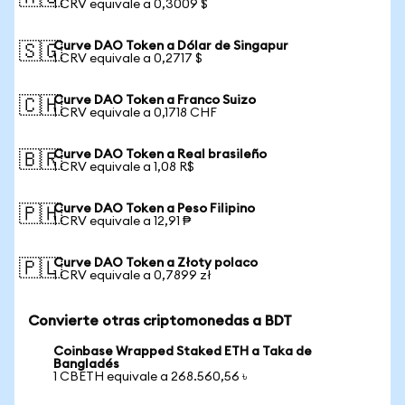
1 CRV equivale a 0,3009 $
Curve DAO Token a Dólar de Singapur
🇸🇬
1 CRV equivale a 0,2717 $
Curve DAO Token a Franco Suizo
🇨🇭
1 CRV equivale a 0,1718 CHF
Curve DAO Token a Real brasileño
🇧🇷
1 CRV equivale a 1,08 R$
Curve DAO Token a Peso Filipino
🇵🇭
1 CRV equivale a 12,91 ₱
Curve DAO Token a Złoty polaco
🇵🇱
1 CRV equivale a 0,7899 zł
Convierte otras criptomonedas a BDT
Coinbase Wrapped Staked ETH a Taka de
Bangladés
1 CBETH equivale a 268.560,56 ৳