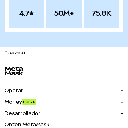
4.7
50M+
75.8K
CRV/BDT
Pie de página del sitio MetaMask
Operar
Canjear
Money
NUEVA
Predecir
NUEVA
Comprar
Desarrollador
Perps
NUEVA
Tarjeta
Ver los documentos
Obtén MetaMask
Activos del mundo real