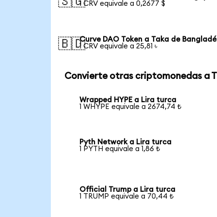
🇸🇬
1 CRV equivale a 0,2677 $
Curve DAO Token a Taka de Bangladé
🇧🇩
1 CRV equivale a 25,81 ৳
Convierte otras criptomonedas a 
Wrapped HYPE a Lira turca
1 WHYPE equivale a 2674,74 ₺
Pyth Network a Lira turca
1 PYTH equivale a 1,86 ₺
Official Trump a Lira turca
1 TRUMP equivale a 70,44 ₺