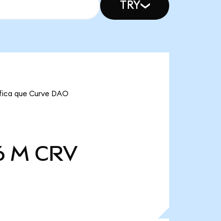
TRY
nifica que Curve DAO
6 M
CRV