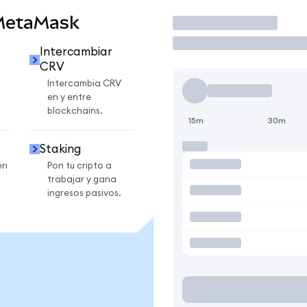
 MetaMask
Operar
Intercambiar
CRV
Intercambia CRV
en y entre
blockchains.
15m
30m
Staking
en
Pon tu cripto a
trabajar y gana
ingresos pasivos.