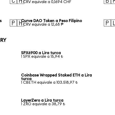
🇨🇭
🇧
1 CRV equivale a 0,1694 CHF
s
Curve DAO Token a Peso Filipino
🇵🇭
🇵
1 CRV equivale a 12,68 ₱
TRY
SPX6900 a Lira turca
1 SPX equivale a 15,94 ₺
Coinbase Wrapped Staked ETH a Lira
turca
1 CBETH equivale a 103.518,97 ₺
LayerZero a Lira turca
1 ZRO equivale a 38,79 ₺