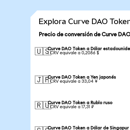
Explora Curve DAO Token
Precio de conversión de Curve DAO
Curve DAO Token a Dólar estadounid
🇺🇸
1 CRV equivale a 0,2086 $
Curve DAO Token a Yen japonés
🇯🇵
1 CRV equivale a 33,04 ¥
Curve DAO Token a Rublo ruso
🇷🇺
1 CRV equivale a 17,31 ₽
Curve DAO Token a Dólar de Singapur