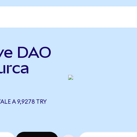
rve DAO
urca
LE A 9,9278 TRY