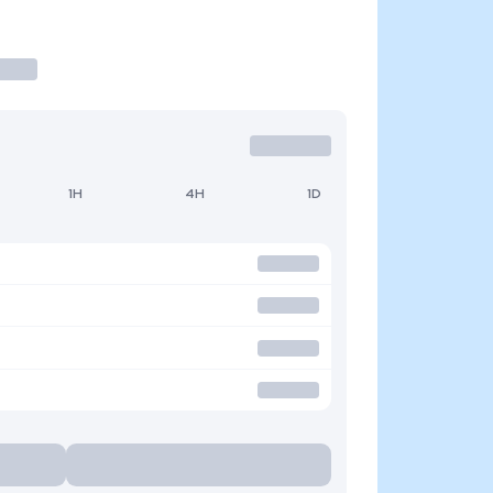
1H
4H
1D