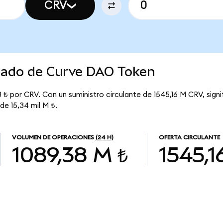
CRV
rcado de Curve DAO Token
 ₺ por CRV. Con un suministro circulante de 1545,16 M CRV, sig
de 15,34 mil M ₺.
VOLUMEN DE OPERACIONES
(24 H)
OFERTA CIRCULANTE
1089,38 M ₺
1545,1