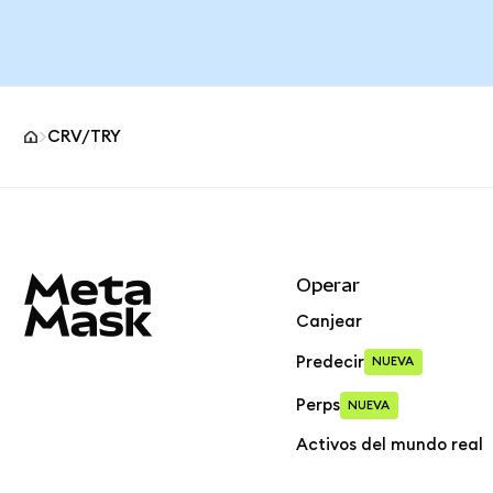
CRV/TRY
Pie de página del sitio MetaMask
Operar
Canjear
Predecir
NUEVA
Perps
NUEVA
Activos del mundo real