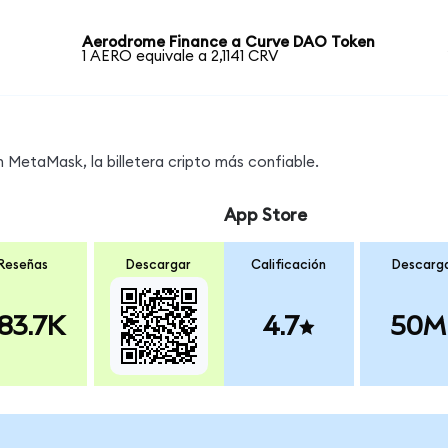
Aerodrome Finance a Curve DAO Token
1 AERO equivale a 2,1141 CRV
MetaMask, la billetera cripto más confiable.
App Store
Reseñas
Descargar
Calificación
Descarg
83.7K
4.7
50M