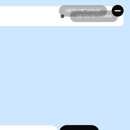
OBTÉN METAMASK
OBTÉN METAMASK
OBTÉN METAMASK
OBTÉN METAMASK