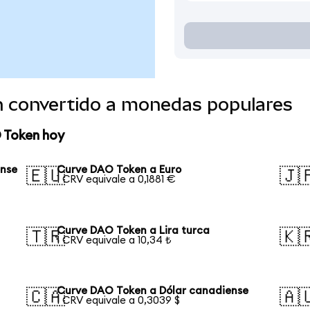
 convertido a monedas populares
 Token hoy
ense
Curve DAO Token a Euro
🇪🇺
🇯
1 CRV equivale a 0,1881 €
Curve DAO Token a Lira turca
🇹🇷
🇰
1 CRV equivale a 10,34 ₺
Curve DAO Token a Dólar canadiense
🇨🇦
🇦
1 CRV equivale a 0,3039 $