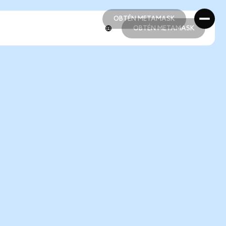
OBTÉN METAMASK
OBTÉN METAMASK
OBTÉN METAMASK
OBTÉN METAMASK