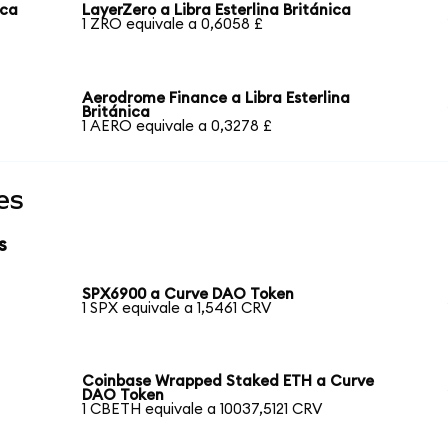
ica
LayerZero a Libra Esterlina Británica
1 ZRO equivale a 0,6058 £
Aerodrome Finance a Libra Esterlina
Británica
1 AERO equivale a 0,3278 £
es
s
SPX6900 a Curve DAO Token
1 SPX equivale a 1,5461 CRV
Coinbase Wrapped Staked ETH a Curve
DAO Token
1 CBETH equivale a 10037,5121 CRV