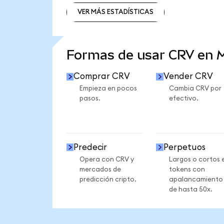
VER MÁS ESTADÍSTICAS
VER MÁS ESTADÍSTICAS
Formas de usar CRV en
Comprar CRV
Vender CRV
Empieza en pocos
Cambia CRV por
pasos.
efectivo.
Predecir
Perpetuos
Opera con CRV y
Largos o cortos 
mercados de
tokens con
predicción cripto.
apalancamiento
de hasta 50x.