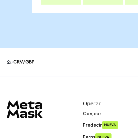
CRV/GBP
Pie de página del sitio MetaMask
Operar
Canjear
Predecir
NUEVA
Perps
NUEVA