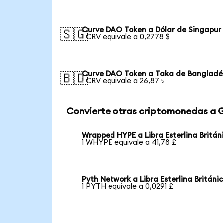
Curve DAO Token a Dólar de Singapur
🇸🇬
1 CRV equivale a 0,2778 $
Curve DAO Token a Taka de Bangladé
🇧🇩
1 CRV equivale a 26,87 ৳
Convierte otras criptomonedas a 
Wrapped HYPE a Libra Esterlina Britán
1 WHYPE equivale a 41,78 £
Pyth Network a Libra Esterlina Británi
1 PYTH equivale a 0,0291 £