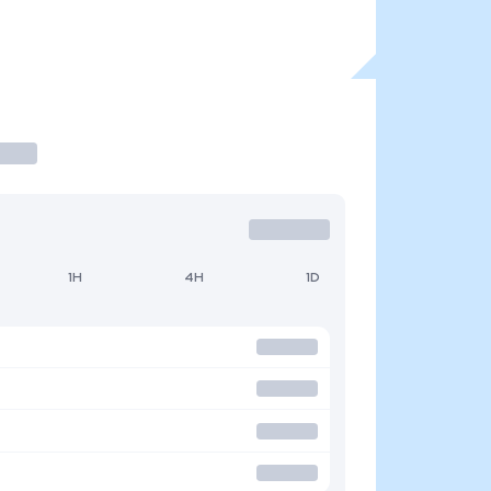
1H
4H
1D