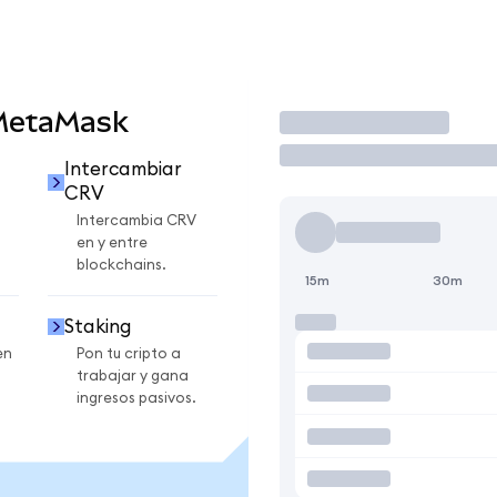
 MetaMask
Operar
Intercambiar
CRV
Intercambia CRV
en y entre
blockchains.
15m
30m
Staking
en
Pon tu cripto a
trabajar y gana
ingresos pasivos.