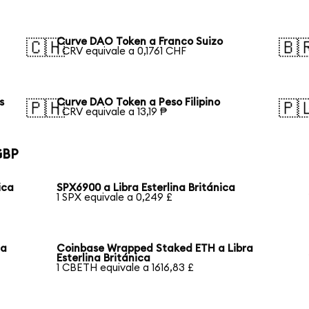
Curve DAO Token a Franco Suizo
🇨🇭
🇧
1 CRV equivale a 0,1761 CHF
s
Curve DAO Token a Peso Filipino
🇵🇭
🇵
1 CRV equivale a 13,19 ₱
GBP
ica
SPX6900 a Libra Esterlina Británica
1 SPX equivale a 0,249 £
ca
Coinbase Wrapped Staked ETH a Libra
Esterlina Británica
1 CBETH equivale a 1616,83 £