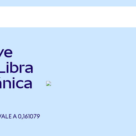
ve
Libra
ánica
LE A 0,161079