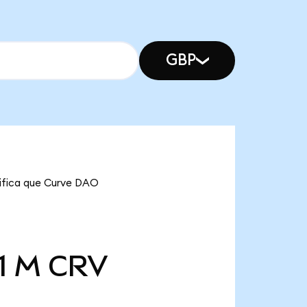
GBP
gnifica que Curve DAO
1 M
CRV