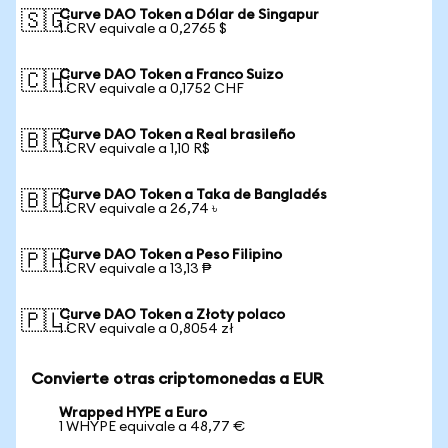
Curve DAO Token a Dólar de Singapur
🇸🇬
1 CRV equivale a 0,2765 $
Curve DAO Token a Franco Suizo
🇨🇭
1 CRV equivale a 0,1752 CHF
Curve DAO Token a Real brasileño
🇧🇷
1 CRV equivale a 1,10 R$
Curve DAO Token a Taka de Bangladés
🇧🇩
1 CRV equivale a 26,74 ৳
Curve DAO Token a Peso Filipino
🇵🇭
1 CRV equivale a 13,13 ₱
Curve DAO Token a Złoty polaco
🇵🇱
1 CRV equivale a 0,8054 zł
Convierte otras criptomonedas a EUR
Wrapped HYPE a Euro
1 WHYPE equivale a 48,77 €