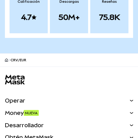
Calificación
Descargas
Reseñas
4.7
50M+
75.8K
CRV/EUR
Pie de página del sitio MetaMask
Operar
Canjear
Money
NUEVA
Predecir
NUEVA
Comprar
Desarrollador
Perps
NUEVA
Tarjeta
Ver los documentos
Obtén MetaMask