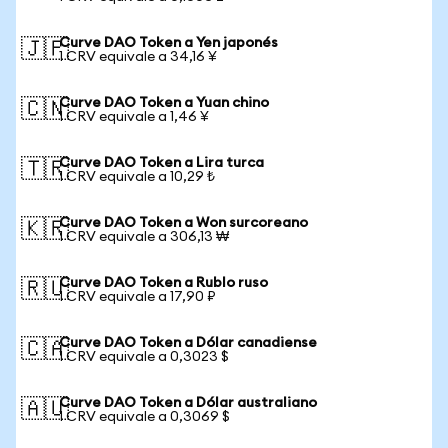
Curve DAO Token a Yen japonés
🇯🇵
1 CRV equivale a 34,16 ¥
Curve DAO Token a Yuan chino
🇨🇳
1 CRV equivale a 1,46 ¥
Curve DAO Token a Lira turca
🇹🇷
1 CRV equivale a 10,29 ₺
Curve DAO Token a Won surcoreano
🇰🇷
1 CRV equivale a 306,13 ₩
Curve DAO Token a Rublo ruso
🇷🇺
1 CRV equivale a 17,90 ₽
Curve DAO Token a Dólar canadiense
🇨🇦
1 CRV equivale a 0,3023 $
Curve DAO Token a Dólar australiano
🇦🇺
1 CRV equivale a 0,3069 $