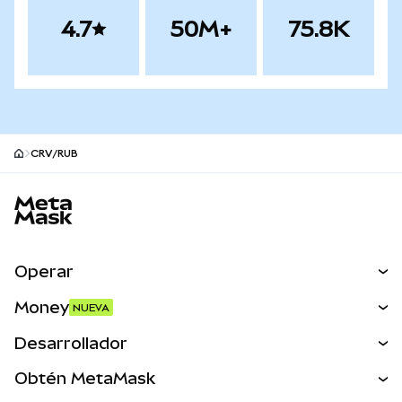
4.7
50M+
75.8K
CRV/RUB
Pie de página del sitio MetaMask
Operar
Canjear
Money
NUEVA
Predecir
NUEVA
Comprar
Desarrollador
Perps
NUEVA
Tarjeta
Ver los documentos
Obtén MetaMask
Activos del mundo real
mUSD
NUEVA
Panel
Obtén Metamask