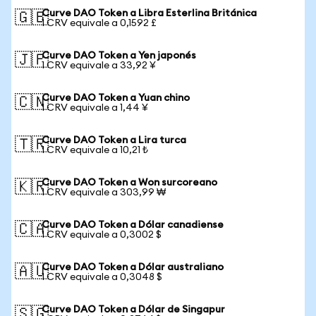
Curve DAO Token a Libra Esterlina Británica
🇬🇧
1 CRV equivale a 0,1592 £
Curve DAO Token a Yen japonés
🇯🇵
1 CRV equivale a 33,92 ¥
Curve DAO Token a Yuan chino
🇨🇳
1 CRV equivale a 1,44 ¥
Curve DAO Token a Lira turca
🇹🇷
1 CRV equivale a 10,21 ₺
Curve DAO Token a Won surcoreano
🇰🇷
1 CRV equivale a 303,99 ₩
Curve DAO Token a Dólar canadiense
🇨🇦
1 CRV equivale a 0,3002 $
Curve DAO Token a Dólar australiano
🇦🇺
1 CRV equivale a 0,3048 $
Curve DAO Token a Dólar de Singapur
🇸🇬