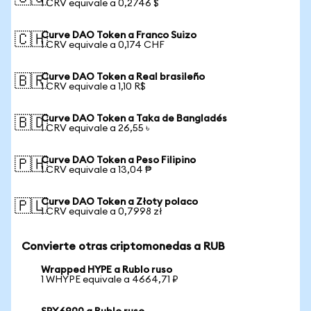
1 CRV equivale a 0,2746 $
Curve DAO Token a Franco Suizo
🇨🇭
1 CRV equivale a 0,174 CHF
Curve DAO Token a Real brasileño
🇧🇷
1 CRV equivale a 1,10 R$
Curve DAO Token a Taka de Bangladés
🇧🇩
1 CRV equivale a 26,55 ৳
Curve DAO Token a Peso Filipino
🇵🇭
1 CRV equivale a 13,04 ₱
Curve DAO Token a Złoty polaco
🇵🇱
1 CRV equivale a 0,7998 zł
Convierte otras criptomonedas a RUB
Wrapped HYPE a Rublo ruso
1 WHYPE equivale a 4664,71 ₽