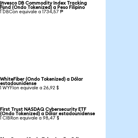
Invesco DB Commodity Index Tracking

Fund (Ondo Tokenized) a Peso Filipino
1 DBCon equivale a 1734,57 ₱
WhiteFiber (Ondo Tokenized) a Dólar
estadounidense
1 WYFIon equivale a 26,92 $
First Trust NASDAQ Cybersecurity ETF
(Ondo Tokenized) a Dólar estadounidense
1 CIBRon equivale a 98,47 $