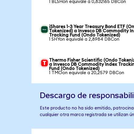
1 BLSHon equivale a 0,832165 DBCon
iShares 1-3 Year Treasury Bond ETF (O
Tokenized) a Invesco DB Commodity I
Tracking Fund (Ondo Tokenized)
1 SHYon equivale a 2,8984 DBCon
Thermo Fisher Scientific (Ondo Tokeni
a Invesco DB Commodity Index Tracki
Fund (Ondo Tokenized)
1 TMOon equivale a 20,2579 DBCon
Descargo de responsabil
Este producto no ha sido emitido, patrocina
cualquier otra marca registrada se utilizan 