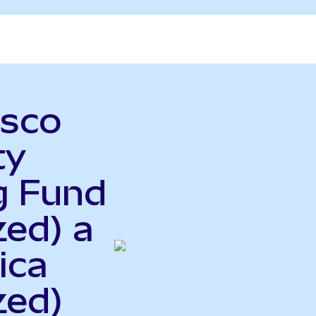
esco
ty
g Fund
zed) a
ica
zed)