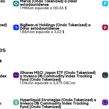
ndo
Merck (Ondo Tokenized) a Dólar
estadounidense
1 MRKon equivale a 130,55 $
zed)
BigBear.ai Holdings (Ondo Tokenized) a
Dólar estadounidense
1 BBAIon equivale a 3,02 $
es
s
iShares MSCI Japan ETF (Ondo Tokenized)
ndex
a Invesco DB Commodity Index Tracking
Fund (Ondo Tokenized)
1 EWJon equivale a 3,3711 DBCon
Hyperliquid Strategies (Ondo Tokenized) a
o
Invesco DB Commodity Index Tracking
Fund (Ondo Tokenized)