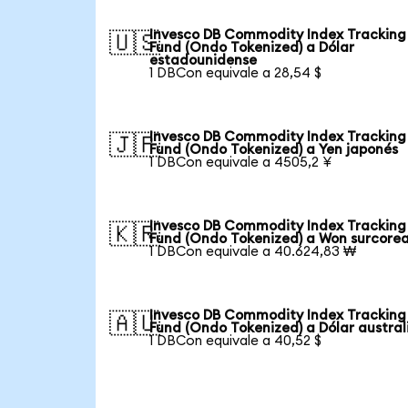
Invesco DB Commodity Index Tracking
🇺🇸
Fund (Ondo Tokenized) a Dólar
estadounidense
1 DBCon equivale a 28,54 $
Invesco DB Commodity Index Tracking
🇯🇵
Fund (Ondo Tokenized) a Yen japonés
1 DBCon equivale a 4505,2 ¥
Invesco DB Commodity Index Tracking
🇰🇷
Fund (Ondo Tokenized) a Won surcore
1 DBCon equivale a 40.624,83 ₩
Invesco DB Commodity Index Tracking
🇦🇺
Fund (Ondo Tokenized) a Dólar austral
1 DBCon equivale a 40,52 $