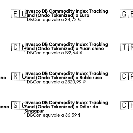
Invesco DB Commodity Index Tracking
🇪🇺
🇬
Fund (Ondo Tokenized) a Euro
1 DBCon equivale a 24,72 €
Invesco DB Commodity Index Tracking
🇨🇳
🇹
Fund (Ondo Tokenized) a Yuan chino
1 DBCon equivale a 192,64 ¥
Invesco DB Commodity Index Tracking
🇷🇺
🇨
ano
Fund (Ondo Tokenized) a Rublo ruso
1 DBCon equivale a 2320,99 ₽
Invesco DB Commodity Index Tracking
🇸🇬
🇨
iano
Fund (Ondo Tokenized) a Dólar de
Singapur
1 DBCon equivale a 36,59 $