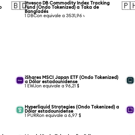
Invesco DB Commodity Index Tracking
🇧🇩
🇵
o
Fund (Ondo Tokenized) a Taka de
Bangladés
1 DBCon equivale a 3531,96 ৳
iShares MSCI Japan ETF (Ondo Tokenized)
a Dólar estadounidense
1 EWJon equivale a 96,21 $
Hyperliquid Strategies (Ondo Tokenized) a
Dólar estadounidense
1 PURRon equivale a 6,97 $