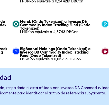
1 PURRon equivale a 0,244219 DBCon
ndo
Merck (Ondo Tokenized) a Invesco DB
ndex
Commodity Index Tracking Fund (Ondo
Tokenized)
1 MRKon equivale a 4,5743 DBCon
zed)
BigBear.ai Holdings (Ondo Tokenized) a
ng
Invesco DB Commodity Index Tracking
Fund (Ondo Tokenized)
1 BBAIon equivale a 0,105816 DBCon
idad
do, respaldado ni está afiliado con Invesco DB Commodity Inde
únicamente para identificar el activo de referencia subyacente.