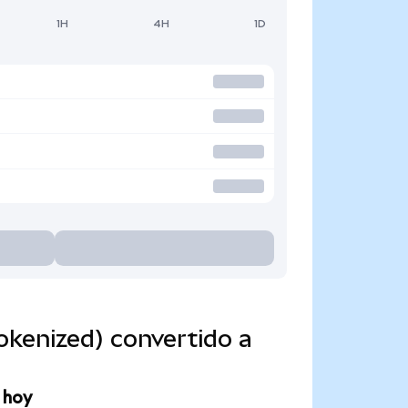
1H
4H
1D
kenized) convertido a
 hoy