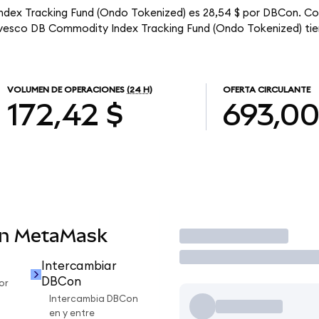
ndex Tracking Fund (Ondo Tokenized) es 28,54 $ por DBCon. Con
Invesco DB Commodity Index Tracking Fund (Ondo Tokenized) tie
VOLUMEN DE OPERACIONES
(24 H)
OFERTA CIRCULANTE
172,42 $
693,0
en MetaMask
Operar
Intercambiar
DBCon
or
Intercambia DBCon
en y entre