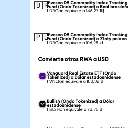
Invesco DB Commodity Index Tracking
🇧🇷
Fund (Ondo Tokenized) a Real brasileñ
1 DBCon equivale a 146,27 R$
Invesco DB Commodity Index Tracking
🇵🇱
Fund (Ondo Tokenized) a Złoty polaco
1 DBCon equivale a 106,28 zł
Convierte otros RWA a USD
Vanguard Real Estate ETF (Ondo
Tokenized) a Dólar estadounidense
1 VNQon equivale a 100,36 $
Bullish (Ondo Tokenized) a Dólar
estadounidense
1 BLSHon equivale a 23,75 $