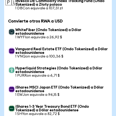
Invesco DB Commodity Index Tracking Fund (Ondo
🇵🇱
Tokenized) a Złoty polaco
1 DBCon equivale a 107,31 zł
Convierte otros RWA a USD
WhiteFiber (Ondo Tokenized) a Dólar
estadounidense
1 WYFIon equivale a 26,92 $
Vanguard Real Estate ETF (Ondo Tokenized) a Dólar
estadounidense
1 VNQon equivale a 100,36 $
Hyperliquid Strategies (Ondo Tokenized) a Dólar
estadounidense
1 PURRon equivale a 6,71 $
iShares MSCI Japan ETF (Ondo Tokenized) a Dólar
estadounidense
1 EWJon equivale a 96,15 $
iShares 1-3 Year Treasury Bond ETF (Ondo
Tokenized) a Dólar estadounidense
1 SHYon equivale a 82,72 $