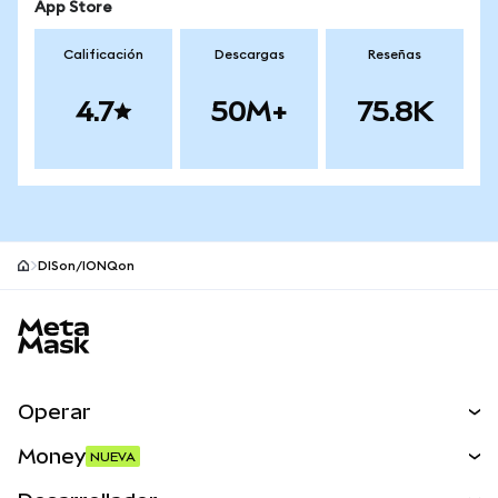
App Store
Calificación
Descargas
Reseñas
4.7
50M+
75.8K
DISon/IONQon
Pie de página del sitio MetaMask
Operar
Canjear
Money
NUEVA
Predecir
NUEVA
Comprar