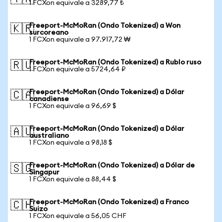
1 FCXon equivale a 3289,77 ₺
Freeport-McMoRan (Ondo Tokenized) a Won
🇰🇷
surcoreano
1 FCXon equivale a 97.917,72 ₩
Freeport-McMoRan (Ondo Tokenized) a Rublo ruso
🇷🇺
1 FCXon equivale a 5724,64 ₽
Freeport-McMoRan (Ondo Tokenized) a Dólar
🇨🇦
canadiense
1 FCXon equivale a 96,69 $
Freeport-McMoRan (Ondo Tokenized) a Dólar
🇦🇺
australiano
1 FCXon equivale a 98,18 $
Freeport-McMoRan (Ondo Tokenized) a Dólar de
🇸🇬
Singapur
1 FCXon equivale a 88,44 $
Freeport-McMoRan (Ondo Tokenized) a Franco
🇨🇭
Suizo
1 FCXon equivale a 56,05 CHF