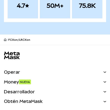
4.7
50M+
75.8K
FCXon/LRCXon
Pie de página del sitio MetaMask
Operar
Canjear
Money
NUEVA
Predecir
NUEVA
Comprar
Desarrollador
Perps
NUEVA
Tarjeta
Ver los documentos
Obtén MetaMask
Activos del mundo real
mUSD
NUEVA
Panel
Obtén Metamask