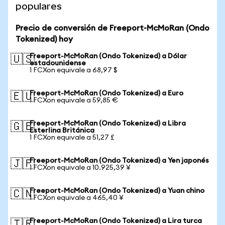
populares
Precio de conversión de Freeport-McMoRan (Ondo
Tokenized) hoy
Freeport-McMoRan (Ondo Tokenized) a Dólar
🇺🇸
estadounidense
1 FCXon equivale a 68,97 $
Freeport-McMoRan (Ondo Tokenized) a Euro
🇪🇺
1 FCXon equivale a 59,85 €
Freeport-McMoRan (Ondo Tokenized) a Libra
🇬🇧
Esterlina Británica
1 FCXon equivale a 51,27 £
Freeport-McMoRan (Ondo Tokenized) a Yen japonés
🇯🇵
1 FCXon equivale a 10.925,39 ¥
Freeport-McMoRan (Ondo Tokenized) a Yuan chino
🇨🇳
1 FCXon equivale a 465,40 ¥
Freeport-McMoRan (Ondo Tokenized) a Lira turca
🇹🇷