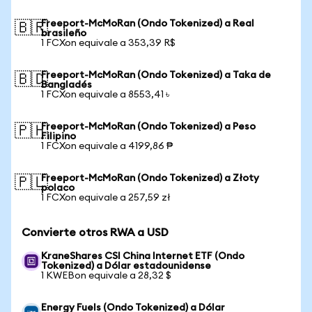
Freeport-McMoRan (Ondo Tokenized) a Real
🇧🇷
brasileño
1 FCXon equivale a 353,39 R$
Freeport-McMoRan (Ondo Tokenized) a Taka de
🇧🇩
Bangladés
1 FCXon equivale a 8553,41 ৳
Freeport-McMoRan (Ondo Tokenized) a Peso
🇵🇭
Filipino
1 FCXon equivale a 4199,86 ₱
Freeport-McMoRan (Ondo Tokenized) a Złoty
🇵🇱
polaco
1 FCXon equivale a 257,59 zł
Convierte otros RWA a USD
KraneShares CSI China Internet ETF (Ondo
Tokenized) a Dólar estadounidense
1 KWEBon equivale a 28,32 $
Energy Fuels (Ondo Tokenized) a Dólar