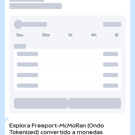
15m
30m
1H
4H
1D
Explora Freeport-McMoRan (Ondo
Tokenized) convertido a monedas