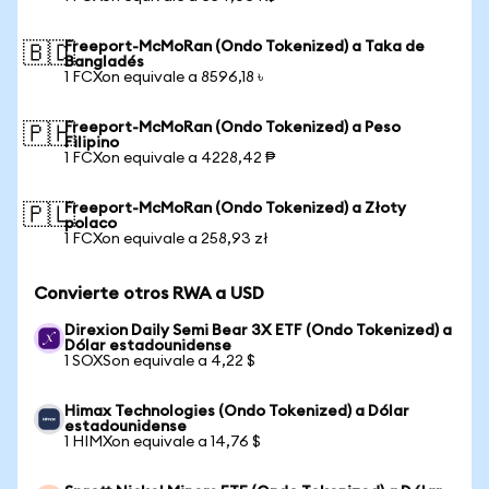
Freeport-McMoRan (Ondo Tokenized) a Taka de
🇧🇩
Bangladés
1 FCXon equivale a 8596,18 ৳
Freeport-McMoRan (Ondo Tokenized) a Peso
🇵🇭
Filipino
1 FCXon equivale a 4228,42 ₱
Freeport-McMoRan (Ondo Tokenized) a Złoty
🇵🇱
polaco
1 FCXon equivale a 258,93 zł
Convierte otros RWA a USD
Direxion Daily Semi Bear 3X ETF (Ondo Tokenized) a
Dólar estadounidense
1 SOXSon equivale a 4,22 $
Himax Technologies (Ondo Tokenized) a Dólar
estadounidense
1 HIMXon equivale a 14,76 $