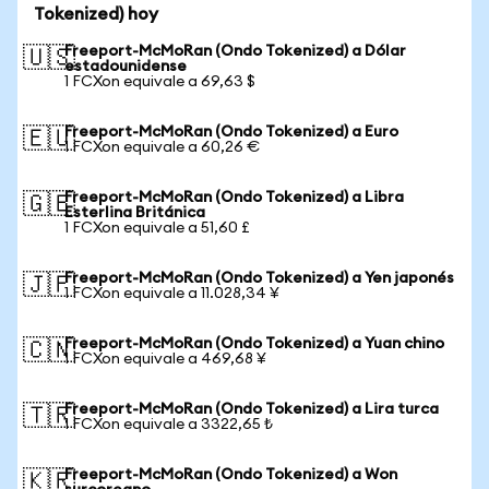
Tokenized) hoy
Freeport-McMoRan (Ondo Tokenized) a Dólar
🇺🇸
estadounidense
1 FCXon equivale a 69,63 $
Freeport-McMoRan (Ondo Tokenized) a Euro
🇪🇺
1 FCXon equivale a 60,26 €
Freeport-McMoRan (Ondo Tokenized) a Libra
🇬🇧
Esterlina Británica
1 FCXon equivale a 51,60 £
Freeport-McMoRan (Ondo Tokenized) a Yen japonés
🇯🇵
1 FCXon equivale a 11.028,34 ¥
Freeport-McMoRan (Ondo Tokenized) a Yuan chino
🇨🇳
1 FCXon equivale a 469,68 ¥
Freeport-McMoRan (Ondo Tokenized) a Lira turca
🇹🇷
1 FCXon equivale a 3322,65 ₺
Freeport-McMoRan (Ondo Tokenized) a Won
🇰🇷