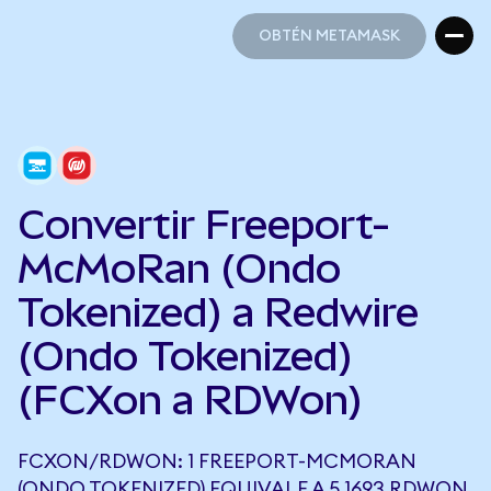
OBTÉN METAMASK
OBTÉN METAMASK
Convertir Freeport-
McMoRan (Ondo
Tokenized) a Redwire
(Ondo Tokenized)
(FCXon a RDWon)
FCXON/RDWON: 1 FREEPORT-MCMORAN
(ONDO TOKENIZED) EQUIVALE A 5,1693 RDWON