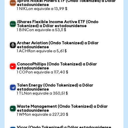
Sprott Nickel Miners ETF (Ondo Tokenized) a Dólar
estadounidense
1 NIKLon equivale a 13,99 $
iShares Flexible Income Active ETF (Ondo
Tokenized) a Dólar estadounidense
1 BINCon equivale a 53,11 $
Archer Aviation (Ondo Tokenized) a Dólar
estadounidense
1 ACHRon equivale a 5,61 $
ConocoPhillips (Ondo Tokenized) a Dólar
estadounidense
1 COPon equivale a 117,40 $
Talen Energy (Ondo Tokenized) a Dólar
estadounidense
1 TLNon equivale a 350,51 $
Waste Management (Ondo Tokenized) a Dólar
estadounidense
1 WMon equivale a 227,20 $
Vicor (Ondo Tokenized) a Dólar estadounidense