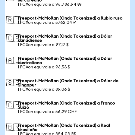
surcoreano
1 FCXon equivale a 98.786,94 ₩
Freeport-McMoRan (Ondo Tokenized) a Rublo ruso
🇷🇺
1 FCXon equivale a 5762,04 ₽
Freeport-McMoRan (Ondo Tokenized) a Dólar
🇨🇦
canadiense
1 FCXon equivale a 97,17 $
Freeport-McMoRan (Ondo Tokenized) a Dólar
🇦🇺
australiano
1 FCXon equivale a 98,53 $
Freeport-McMoRan (Ondo Tokenized) a Dólar de
🇸🇬
Singapur
1 FCXon equivale a 89,06 $
Freeport-McMoRan (Ondo Tokenized) a Franco
🇨🇭
Suizo
1 FCXon equivale a 56,29 CHF
Freeport-McMoRan (Ondo Tokenized) a Real
🇧🇷
brasileño
1 FCXon equivale a 354,03 R$