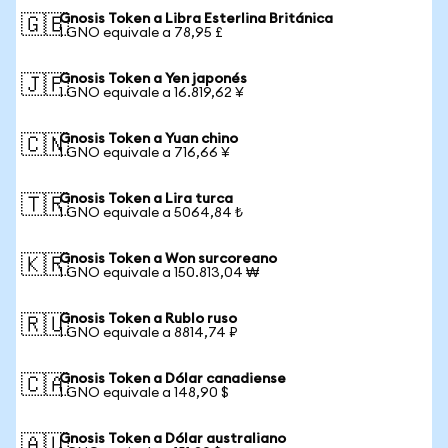
Gnosis Token a Libra Esterlina Británica
🇬🇧
1 GNO equivale a 78,95 £
Gnosis Token a Yen japonés
🇯🇵
1 GNO equivale a 16.819,62 ¥
Gnosis Token a Yuan chino
🇨🇳
1 GNO equivale a 716,66 ¥
Gnosis Token a Lira turca
🇹🇷
1 GNO equivale a 5064,84 ₺
Gnosis Token a Won surcoreano
🇰🇷
1 GNO equivale a 150.813,04 ₩
Gnosis Token a Rublo ruso
🇷🇺
1 GNO equivale a 8814,74 ₽
Gnosis Token a Dólar canadiense
🇨🇦
1 GNO equivale a 148,90 $
Gnosis Token a Dólar australiano
🇦🇺