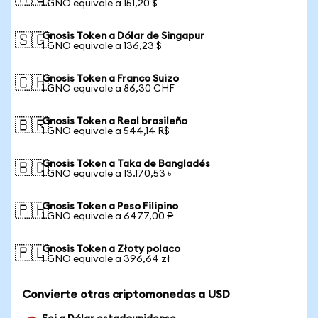
1 GNO equivale a 151,20 $
Gnosis Token a Dólar de Singapur
🇸🇬
1 GNO equivale a 136,23 $
Gnosis Token a Franco Suizo
🇨🇭
1 GNO equivale a 86,30 CHF
Gnosis Token a Real brasileño
🇧🇷
1 GNO equivale a 544,14 R$
Gnosis Token a Taka de Bangladés
🇧🇩
1 GNO equivale a 13.170,53 ৳
Gnosis Token a Peso Filipino
🇵🇭
1 GNO equivale a 6477,00 ₱
Gnosis Token a Złoty polaco
🇵🇱
1 GNO equivale a 396,64 zł
Convierte otras criptomonedas a USD