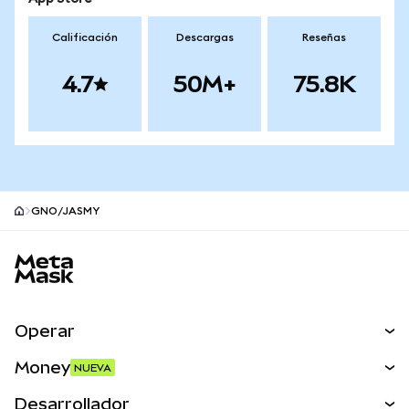
Calificación
Descargas
Reseñas
4.7
50M+
75.8K
GNO/JASMY
Pie de página del sitio MetaMask
Operar
Canjear
Money
NUEVA
Predecir
NUEVA
Comprar
Desarrollador