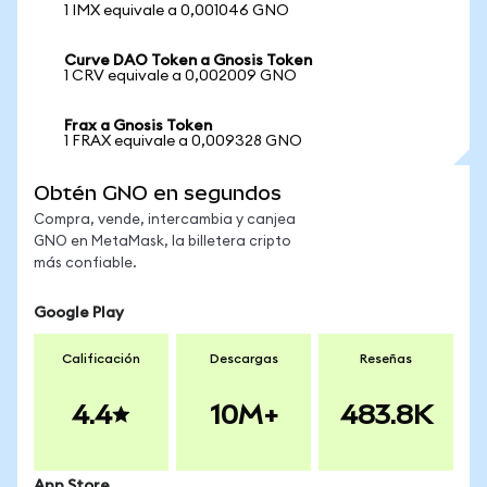
1 IMX equivale a 0,001046 GNO
Curve DAO Token a Gnosis Token
1 CRV equivale a 0,002009 GNO
Frax a Gnosis Token
1 FRAX equivale a 0,009328 GNO
Obtén GNO en segundos
Compra, vende, intercambia y canjea
GNO en MetaMask, la billetera cripto
más confiable.
Google Play
Calificación
Descargas
Reseñas
4.4
10M+
483.8K
App Store