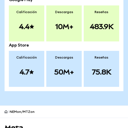
Google Play
Calificación
Descargas
Reseñas
4.4
10M+
483.9K
App Store
Calificación
Descargas
Reseñas
4.7
50M+
75.8K
NEMon/MTZon
Pie de página del sitio MetaMask