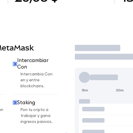
MetaMask
Operar
Intercambiar
Con
Intercambia Con
en y entre
blockchains.
15m
30m
Staking
en
Pon tu cripto a
trabajar y gana
ingresos pasivos.