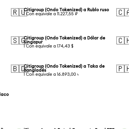
Citigroup (Ondo Tokenized) a Rublo ruso
🇷🇺
🇨
1 Con equivale a 11.227,55 ₽
Citigroup (Ondo Tokenized) a Dólar de
🇸🇬
🇨
Singapur
1 Con equivale a 174,43 $
Citigroup (Ondo Tokenized) a Taka de
🇧🇩
🇵
Bangladés
1 Con equivale a 16.893,00 ৳
laco