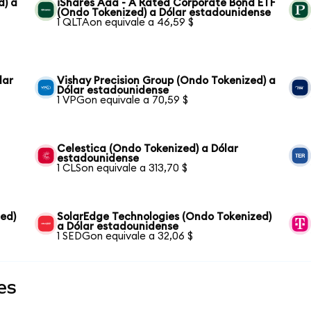
d) a
iShares Aaa - A Rated Corporate Bond ETF
(Ondo Tokenized) a Dólar estadounidense
1 QLTAon equivale a 46,59 $
lar
Vishay Precision Group (Ondo Tokenized) a
Dólar estadounidense
1 VPGon equivale a 70,59 $
Celestica (Ondo Tokenized) a Dólar
estadounidense
1 CLSon equivale a 313,70 $
zed)
SolarEdge Technologies (Ondo Tokenized)
a Dólar estadounidense
1 SEDGon equivale a 32,06 $
es