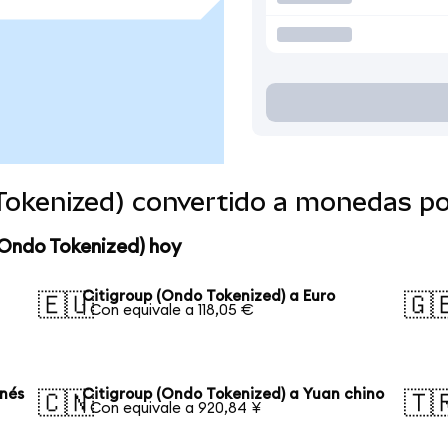
 Tokenized) convertido a monedas p
(Ondo Tokenized) hoy
Citigroup (Ondo Tokenized) a Euro
🇪🇺
🇬
1 Con equivale a 118,05 €
onés
Citigroup (Ondo Tokenized) a Yuan chino
🇨🇳
🇹
1 Con equivale a 920,84 ¥