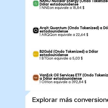
NANO Nuclear Energy (Ondo Tokenize
Dólar estadounidense
1 NNEon equivale a 18,84 $
Arqit Quantum (Ondo Tokenized) a Dó
estadounidense
1 ARQQon equivale a 22,64 $
B2Gold (Ondo Tokenized) a Dólar
estadounidense
1 BTGon equivale a 5,03 $
VanEck Oil Services ETF (Ondo Tokeni
a Dólar estadounidense
1 OIHon equivale a 392,84 $
Explorar más conversion