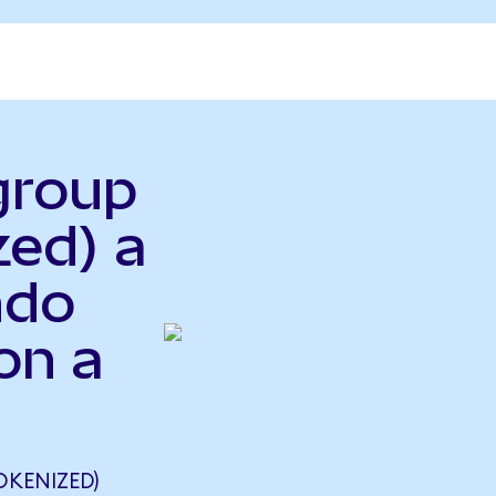
igroup
zed) a
ndo
on a
OKENIZED)