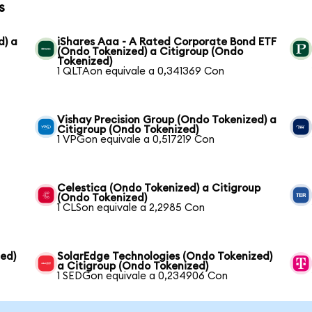
s
d) a
iShares Aaa - A Rated Corporate Bond ETF
(Ondo Tokenized) a Citigroup (Ondo
Tokenized)
1 QLTAon equivale a 0,341369 Con
Vishay Precision Group (Ondo Tokenized) a
Citigroup (Ondo Tokenized)
1 VPGon equivale a 0,517219 Con
Celestica (Ondo Tokenized) a Citigroup
(Ondo Tokenized)
1 CLSon equivale a 2,2985 Con
zed)
SolarEdge Technologies (Ondo Tokenized)
a Citigroup (Ondo Tokenized)
1 SEDGon equivale a 0,234906 Con