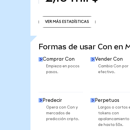
VER MÁS ESTADÍSTICAS
VER MÁS ESTADÍSTICAS
Formas de usar Con en 
Comprar Con
Vender Con
Empieza en pocos
Cambia Con por
pasos.
efectivo.
Predecir
Perpetuos
Opera con Con y
Largos o cortos 
mercados de
tokens con
predicción cripto.
apalancamiento
de hasta 50x.