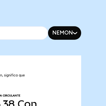
NEMON
, significa que
A CIRCULANTE
5,38
Con