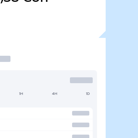
1H
4H
1D