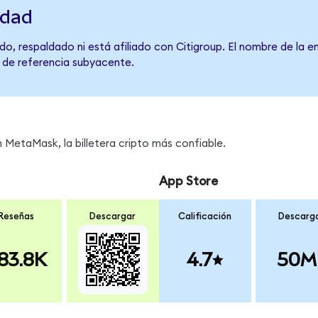
idad
o, respaldado ni está afiliado con Citigroup. El nombre de la e
o de referencia subyacente.
MetaMask, la billetera cripto más confiable.
App Store
Reseñas
Descargar
Calificación
Descarg
83.8K
4.7
50M