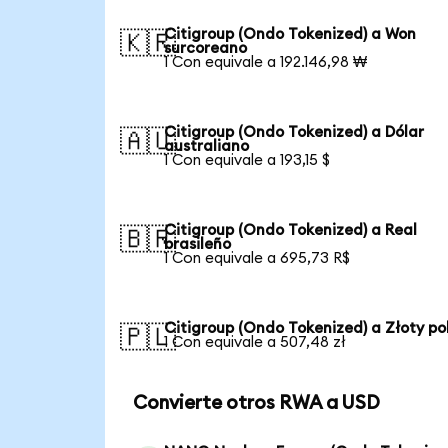
Citigroup (Ondo Tokenized) a Won
🇰🇷
surcoreano
1 Con equivale a 192.146,98 ₩
Citigroup (Ondo Tokenized) a Dólar
🇦🇺
australiano
1 Con equivale a 193,15 $
Citigroup (Ondo Tokenized) a Real
🇧🇷
brasileño
1 Con equivale a 695,73 R$
Citigroup (Ondo Tokenized) a Złoty po
🇵🇱
1 Con equivale a 507,48 zł
Convierte otros RWA a USD