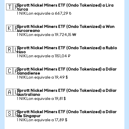
Sprott Nickel Miners ETF (Ondo Tokenized) a Lira
🇹🇷
turca
1 NIKLon equivale a 667,29 ₺
Sprott Nickel Miners ETF (Ondo Tokenized) a Won
🇰🇷
surcoreano
1 NIKLon equivale a 19.724,15 ₩
Sprott Nickel Miners ETF (Ondo Tokenized) a Rublo
🇷🇺
ruso
1 NIKLon equivale a 1151,04 ₽
Sprott Nickel Miners ETF (Ondo Tokenized) a Dólar
🇨🇦
canadiense
1 NIKLon equivale a 19,49 $
Sprott Nickel Miners ETF (Ondo Tokenized) a Dólar
🇦🇺
australiano
1 NIKLon equivale a 19,81 $
Sprott Nickel Miners ETF (Ondo Tokenized) a Dólar
🇸🇬
de Singapur
1 NIKLon equivale a 17,89 $