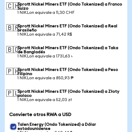
Sprott Nickel Miners ETF (Ondo Tokenized) a Franco
🇨🇭
Suizo
1 NIKLon equivale a 11,30 CHF
Sprott Nickel Miners ETF (Ondo Tokenized) a Real
🇧🇷
brasileño
1 NIKLon equivale a 71,42 R$
Sprott Nickel Miners ETF (Ondo Tokenized) a Taka
🇧🇩
de Bangladés
1 NIKLon equivale a 1731,63 ৳
Sprott Nickel Miners ETF (Ondo Tokenized) a Peso
🇵🇭
Filipino
1 NIKLon equivale a 850,93 ₱
Sprott Nickel Miners ETF (Ondo Tokenized) a Złoty
🇵🇱
polaco
1 NIKLon equivale a 52,03 zł
Convierte otros RWA a USD
Talen Energy (Ondo Tokenized) a Dólar
estadounidense