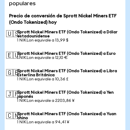
populares
Precio de conversión de Sprott Nickel Miners ETF
(Ondo Tokenized) hoy
Sprott Nickel Miners ETF (Ondo Tokenized) a Dólar
🇺🇸
estadounidense
1 NIKLon equivale a 13,99 $
Sprott Nickel Miners ETF (Ondo Tokenized) a Euro
🇪🇺
1 NIKLon equivale a 12,10 €
Sprott Nickel Miners ETF (Ondo Tokenized) a Libra
🇬🇧
Esterlina Británica
1 NIKLon equivale a 10,36 £
Sprott Nickel Miners ETF (Ondo Tokenized) a Yen
🇯🇵
japonés
1 NIKLon equivale a 2203,86 ¥
Sprott Nickel Miners ETF (Ondo Tokenized) a Yuan
🇨🇳
chino
1 NIKLon equivale a 94,41 ¥