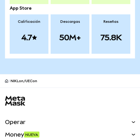
App Store
Calificación
Descargas
Reseñas
4.7
50M+
75.8K
NIKLon/UECon
Pie de página del sitio MetaMask
Operar
Canjear
Money
NUEVA
Predecir
NUEVA