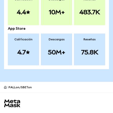
4.4
10M+
483.7K
App Store
Calificación
Descargas
Reseñas
4.7
50M+
75.8K
PALLon/SBETon
Pie de página del sitio MetaMask