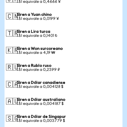
1 SI equivale a 0,4666 ¥
Siren a Yuan chino
🇨🇳
1 SI equivale a 0,0199 ¥
Siren a Lira turca
🇹🇷
1 SI equivale a 0,1401 ₺
Siren a Won surcoreano
🇰🇷
1 SI equivale a 4,19 ₩
Siren a Rublo ruso
🇷🇺
1 SI equivale a 0,2399 ₽
Siren a Dólar canadiense
🇨🇦
1 SI equivale a 0,004128 $
Siren a Dólar australiano
🇦🇺
1 SI equivale a 0,004187 $
Siren a Dólar de Singapur
🇸🇬
1 SI equivale a 0,003779 $