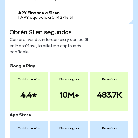
APY Finance a Siren
1 APY equivale a 0,142715 SI
Obtén SI en segundos
Compra, vende, intercambia y canjea SI
en MetaMask, la billetera cripto más
confiable.
Google Play
Calificación
Descargas
Reseñas
4.4
10M+
483.7K
App Store
Calificación
Descargas
Reseñas