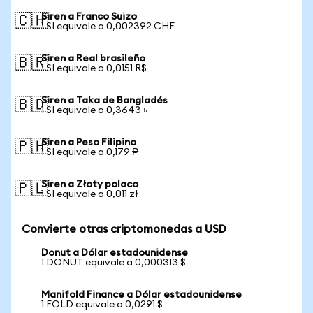
Siren a Franco Suizo
🇨🇭
1 SI equivale a 0,002392 CHF
Siren a Real brasileño
🇧🇷
1 SI equivale a 0,0151 R$
Siren a Taka de Bangladés
🇧🇩
1 SI equivale a 0,3643 ৳
Siren a Peso Filipino
🇵🇭
1 SI equivale a 0,179 ₱
Siren a Złoty polaco
🇵🇱
1 SI equivale a 0,011 zł
Convierte otras criptomonedas a USD
Donut a Dólar estadounidense
1 DONUT equivale a 0,000313 $
Manifold Finance a Dólar estadounidense
1 FOLD equivale a 0,0291 $