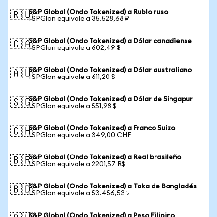
S&P Global (Ondo Tokenized) a Rublo ruso
🇷🇺
1 SPGIon equivale a 35.528,68 ₽
S&P Global (Ondo Tokenized) a Dólar canadiense
🇨🇦
1 SPGIon equivale a 602,49 $
S&P Global (Ondo Tokenized) a Dólar australiano
🇦🇺
1 SPGIon equivale a 611,20 $
S&P Global (Ondo Tokenized) a Dólar de Singapur
🇸🇬
1 SPGIon equivale a 551,98 $
S&P Global (Ondo Tokenized) a Franco Suizo
🇨🇭
1 SPGIon equivale a 349,00 CHF
S&P Global (Ondo Tokenized) a Real brasileño
🇧🇷
1 SPGIon equivale a 2201,57 R$
S&P Global (Ondo Tokenized) a Taka de Bangladés
🇧🇩
1 SPGIon equivale a 53.456,53 ৳
S&P Global (Ondo Tokenized) a Peso Filipino