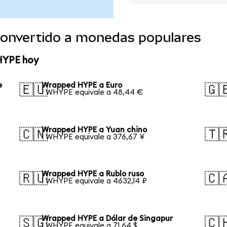
onvertido a monedas populares
HYPE hoy
e
Wrapped HYPE a Euro
🇪🇺
🇬
1 WHYPE equivale a 48,44 €
Wrapped HYPE a Yuan chino
🇨🇳
🇹
1 WHYPE equivale a 376,67 ¥
Wrapped HYPE a Rublo ruso
🇷🇺
🇨
1 WHYPE equivale a 4632,14 ₽
Wrapped HYPE a Dólar de Singapur
🇸🇬
🇨
1 WHYPE equivale a 71,64 $