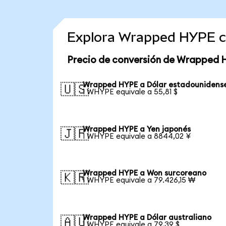
Explora Wrapped HYPE c
Precio de conversión de Wrapped 
Wrapped HYPE a Dólar estadounidens
🇺🇸
1 WHYPE equivale a 55,81 $
Wrapped HYPE a Yen japonés
🇯🇵
1 WHYPE equivale a 8844,02 ¥
Wrapped HYPE a Won surcoreano
🇰🇷
1 WHYPE equivale a 79.426,15 ₩
Wrapped HYPE a Dólar australiano
🇦🇺
1 WHYPE equivale a 79,39 $