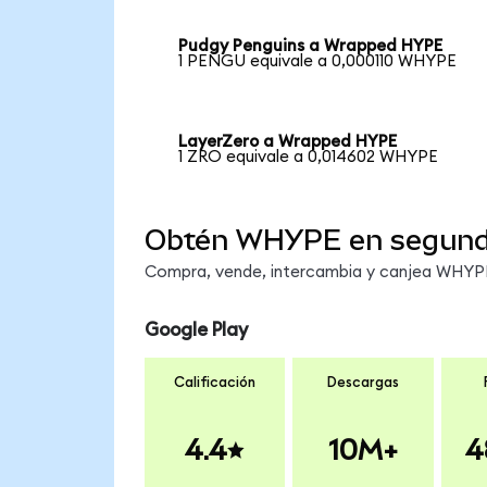
Pudgy Penguins a Wrapped HYPE
1 PENGU equivale a 0,000110 WHYPE
LayerZero a Wrapped HYPE
1 ZRO equivale a 0,014602 WHYPE
Obtén WHYPE en segun
Compra, vende, intercambia y canjea WHYPE 
Google Play
Calificación
Descargas
4.4
10M+
4