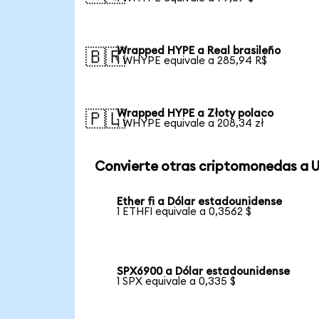
Wrapped HYPE a Real brasileño
🇧🇷
1 WHYPE equivale a 285,94 R$
Wrapped HYPE a Złoty polaco
🇵🇱
1 WHYPE equivale a 208,34 zł
Convierte otras criptomonedas a 
Ether fi a Dólar estadounidense
1 ETHFI equivale a 0,3562 $
SPX6900 a Dólar estadounidense
1 SPX equivale a 0,335 $