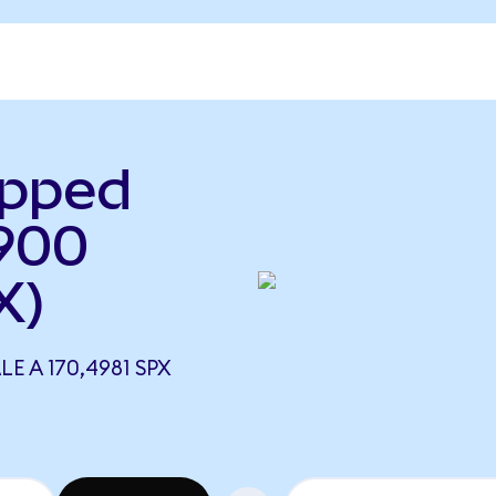
apped
900
X)
E A 170,4981 SPX