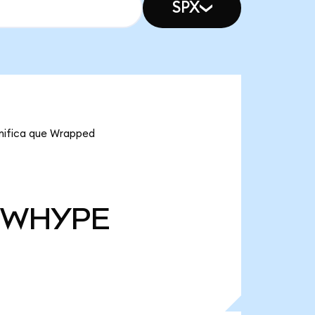
SPX
gnifica que Wrapped
WHYPE