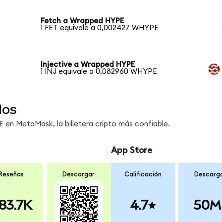
Fetch a Wrapped HYPE
1 FET equivale a 0,002427 WHYPE
Injective a Wrapped HYPE
1 INJ equivale a 0,082960 WHYPE
dos
en MetaMask, la billetera cripto más confiable.
App Store
Reseñas
Descargar
Calificación
Descarg
83.7K
4.7
50M