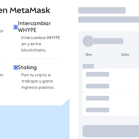
en MetaMask
Operar
E
Intercambiar
WHYPE
or
Intercambia WHYPE
en y entre
blockchains.
15m
30m
Staking
en
Pon tu cripto a
trabajar y gana
ingresos pasivos.