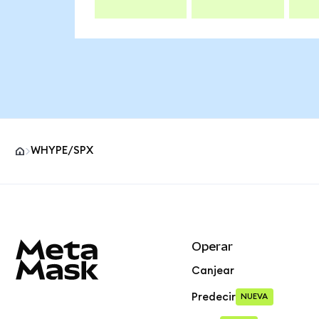
WHYPE/SPX
Pie de página del sitio MetaMask
Operar
Canjear
Predecir
NUEVA