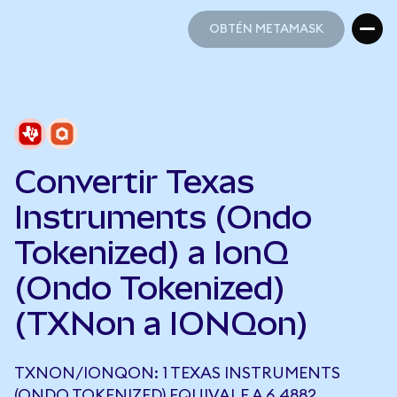
OBTÉN METAMASK
OBTÉN METAMASK
Convertir Texas
Instruments (Ondo
Tokenized) a IonQ
(Ondo Tokenized)
(TXNon a IONQon)
TXNON/IONQON: 1 TEXAS INSTRUMENTS
(ONDO TOKENIZED) EQUIVALE A 6,4882