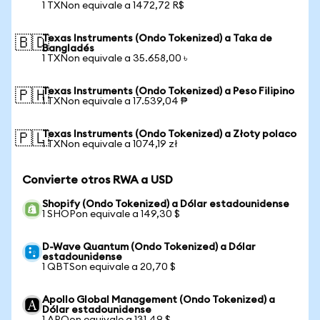
1 TXNon equivale a 1472,72 R$
Texas Instruments (Ondo Tokenized) a Taka de
🇧🇩
Bangladés
1 TXNon equivale a 35.658,00 ৳
Texas Instruments (Ondo Tokenized) a Peso Filipino
🇵🇭
1 TXNon equivale a 17.539,04 ₱
Texas Instruments (Ondo Tokenized) a Złoty polaco
🇵🇱
1 TXNon equivale a 1074,19 zł
Convierte otros RWA a USD
Shopify (Ondo Tokenized) a Dólar estadounidense
1 SHOPon equivale a 149,30 $
D-Wave Quantum (Ondo Tokenized) a Dólar
estadounidense
1 QBTSon equivale a 20,70 $
Apollo Global Management (Ondo Tokenized) a
Dólar estadounidense