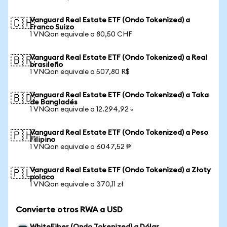
Vanguard Real Estate ETF (Ondo Tokenized) a
🇨🇭
Franco Suizo
1 VNQon equivale a 80,50 CHF
Vanguard Real Estate ETF (Ondo Tokenized) a Real
🇧🇷
brasileño
1 VNQon equivale a 507,80 R$
Vanguard Real Estate ETF (Ondo Tokenized) a Taka
🇧🇩
de Bangladés
1 VNQon equivale a 12.294,92 ৳
Vanguard Real Estate ETF (Ondo Tokenized) a Peso
🇵🇭
Filipino
1 VNQon equivale a 6047,52 ₱
Vanguard Real Estate ETF (Ondo Tokenized) a Złoty
🇵🇱
polaco
1 VNQon equivale a 370,11 zł
Convierte otros RWA a USD