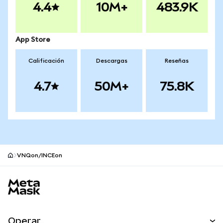
4.4
10M+
483.9K
App Store
Calificación
Descargas
Reseñas
4.7
50M+
75.8K
VNQon/INCEon
Pie de página del sitio MetaMask
Operar