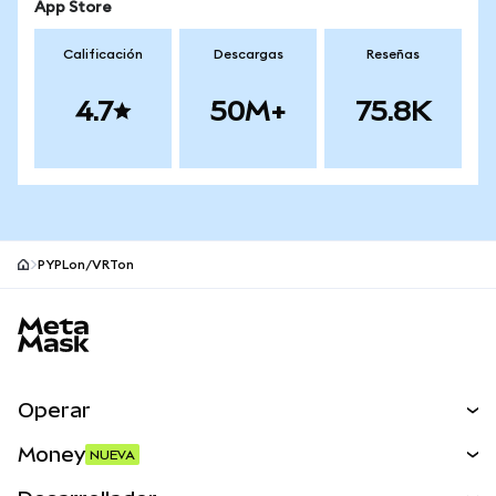
App Store
Calificación
Descargas
Reseñas
4.7
50M+
75.8K
PYPLon/VRTon
Pie de página del sitio MetaMask
Operar
Canjear
Money
NUEVA
Predecir
NUEVA
Comprar