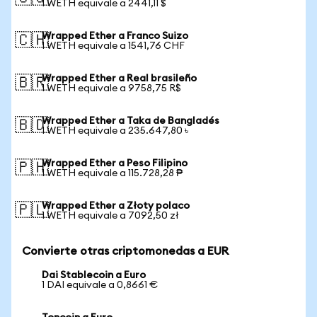
1 WETH equivale a 2441,11 $
Wrapped Ether a Franco Suizo
🇨🇭
1 WETH equivale a 1541,76 CHF
Wrapped Ether a Real brasileño
🇧🇷
1 WETH equivale a 9758,75 R$
Wrapped Ether a Taka de Bangladés
🇧🇩
1 WETH equivale a 235.647,80 ৳
Wrapped Ether a Peso Filipino
🇵🇭
1 WETH equivale a 115.728,28 ₱
Wrapped Ether a Złoty polaco
🇵🇱
1 WETH equivale a 7092,50 zł
Convierte otras criptomonedas a EUR
Dai Stablecoin a Euro
1 DAI equivale a 0,8661 €