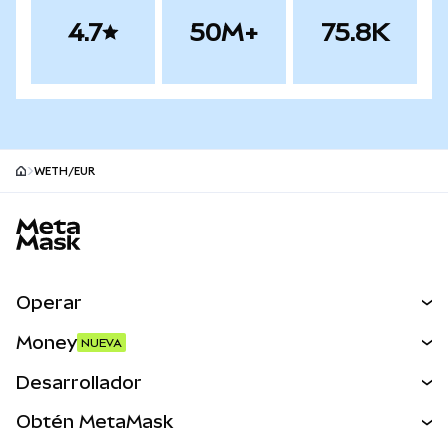
4.7
50M+
75.8K
WETH/EUR
Pie de página del sitio MetaMask
Operar
Canjear
Money
NUEVA
Predecir
NUEVA
Comprar
Desarrollador
Perps
NUEVA
Tarjeta
Ver los documentos
Obtén MetaMask
Activos del mundo real
mUSD
NUEVA
Panel
Obtén Metamask