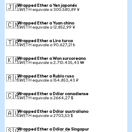
Wrapped Ether a Yen japonés
🇯🇵
1 WETH equivale a 300.580,89 ¥
Wrapped Ether a Yuan chino
🇨🇳
1 WETH equivale a 12.852,99 ¥
Wrapped Ether a Lira turca
🇹🇷
1 WETH equivale a 90.627,21 ₺
Wrapped Ether a Won surcoreano
🇰🇷
1 WETH equivale a 2.710.435,43 ₩
Wrapped Ether a Rublo ruso
🇷🇺
1 WETH equivale a 154.853,43 ₽
Wrapped Ether a Dólar canadiense
🇨🇦
1 WETH equivale a 2664,27 $
Wrapped Ether a Dólar australiano
🇦🇺
1 WETH equivale a 2703,53 $
Wrapped Ether a Dólar de Singapur
🇸🇬