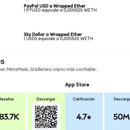
PayPal USD a Wrapped Ether
1 PYUSD equivale a 0,000525 WETH
Sky Dollar a Wrapped Ether
1 USDS equivale a 0,000525 WETH
os
n MetaMask, la billetera cripto más confiable.
App Store
Reseñas
Descargar
Calificación
Descarg
83.7K
4.7
50M