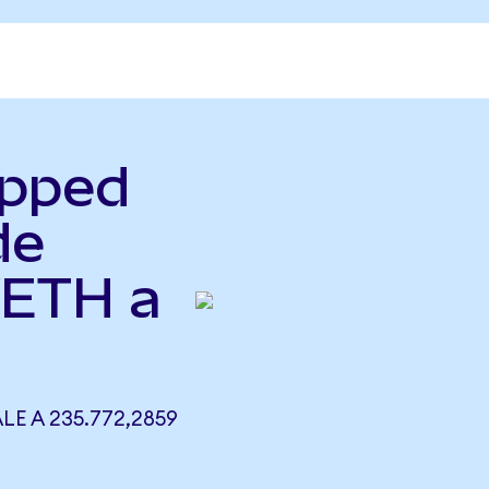
apped
de
WETH a
E A 235.772,2859