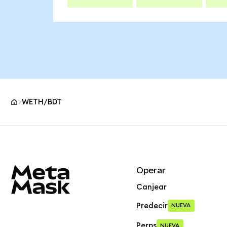
WETH/BDT
Pie de página del sitio MetaMask
Operar
Canjear
Predecir
NUEVA
Perps
NUEVA