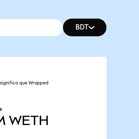
BDT
 significa que Wrapped
E
M
WETH