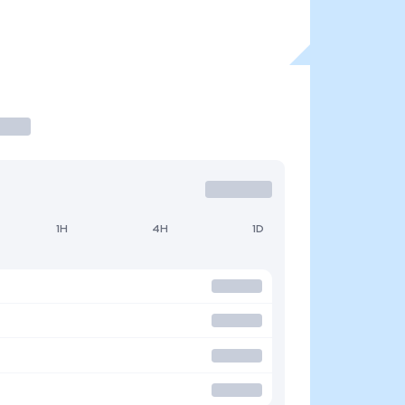
1H
4H
1D