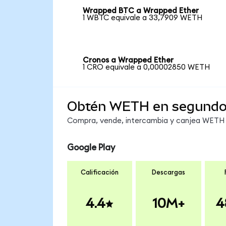
Wrapped BTC a Wrapped Ether
1 WBTC equivale a 33,7909 WETH
Cronos a Wrapped Ether
1 CRO equivale a 0,00002850 WETH
Obtén WETH en segund
Compra, vende, intercambia y canjea WETH e
Google Play
Calificación
Descargas
4.4
10M+
4