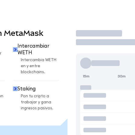
n MetaMask
Operar
Intercambiar
WETH
r
Intercambia WETH
en y entre
blockchains.
15m
30m
Staking
en
Pon tu cripto a
trabajar y gana
ingresos pasivos.