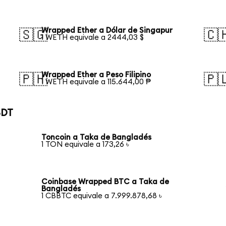
Wrapped Ether a Dólar de Singapur
🇸🇬
🇨
1 WETH equivale a 2444,03 $
Wrapped Ether a Peso Filipino
🇵🇭
🇵
1 WETH equivale a 115.644,00 ₱
BDT
Toncoin a Taka de Bangladés
1 TON equivale a 173,26 ৳
Coinbase Wrapped BTC a Taka de
Bangladés
1 CBBTC equivale a 7.999.878,68 ৳