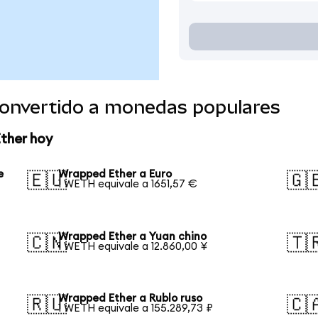
onvertido a monedas populares
ther hoy
e
Wrapped Ether a Euro
🇪🇺
🇬
1 WETH equivale a 1651,57 €
Wrapped Ether a Yuan chino
🇨🇳
🇹
1 WETH equivale a 12.860,00 ¥
Wrapped Ether a Rublo ruso
🇷🇺
🇨
1 WETH equivale a 155.289,73 ₽