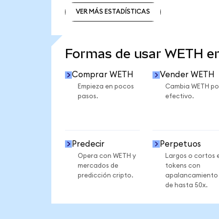
VER MÁS ESTADÍSTICAS
VER MÁS ESTADÍSTICAS
Formas de usar WETH e
Comprar WETH
Vender WETH
Empieza en pocos
Cambia WETH po
pasos.
efectivo.
Predecir
Perpetuos
Opera con WETH y
Largos o cortos 
mercados de
tokens con
predicción cripto.
apalancamiento
de hasta 50x.