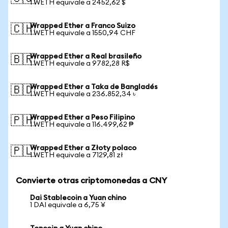
1 WETH equivale a 2452,62 $
Wrapped Ether a Franco Suizo
🇨🇭
1 WETH equivale a 1550,94 CHF
Wrapped Ether a Real brasileño
🇧🇷
1 WETH equivale a 9782,28 R$
Wrapped Ether a Taka de Bangladés
🇧🇩
1 WETH equivale a 236.852,34 ৳
Wrapped Ether a Peso Filipino
🇵🇭
1 WETH equivale a 116.499,62 ₱
Wrapped Ether a Złoty polaco
🇵🇱
1 WETH equivale a 7129,81 zł
Convierte otras criptomonedas a CNY
Dai Stablecoin a Yuan chino
1 DAI equivale a 6,75 ¥