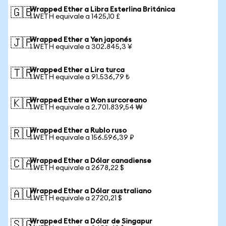
Wrapped Ether a Libra Esterlina Británica
🇬🇧
1 WETH equivale a 1425,10 £
Wrapped Ether a Yen japonés
🇯🇵
1 WETH equivale a 302.845,3 ¥
Wrapped Ether a Lira turca
🇹🇷
1 WETH equivale a 91.536,79 ₺
Wrapped Ether a Won surcoreano
🇰🇷
1 WETH equivale a 2.701.839,54 ₩
Wrapped Ether a Rublo ruso
🇷🇺
1 WETH equivale a 156.596,39 ₽
Wrapped Ether a Dólar canadiense
🇨🇦
1 WETH equivale a 2678,22 $
Wrapped Ether a Dólar australiano
🇦🇺
1 WETH equivale a 2720,21 $
Wrapped Ether a Dólar de Singapur
🇸🇬