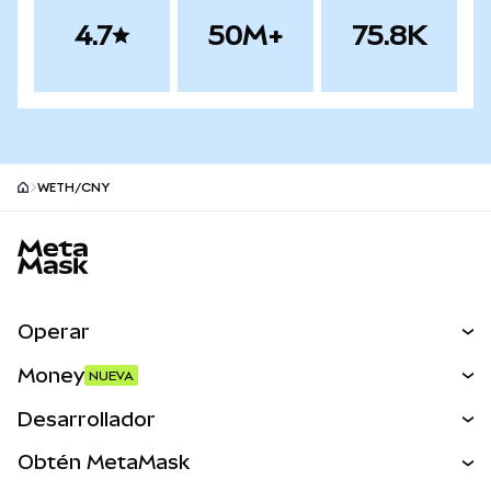
4.7
50M+
75.8K
WETH/CNY
Pie de página del sitio MetaMask
Operar
Canjear
Money
NUEVA
Predecir
NUEVA
Comprar
Desarrollador
Perps
NUEVA
Tarjeta
Ver los documentos
Obtén MetaMask
Activos del mundo real
mUSD
NUEVA
Panel
Obtén Metamask