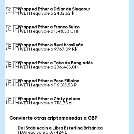
Wrapped Ether a Dólar de Singapur
🇸🇬
1 WETH equivale a 2432,52 $
Wrapped Ether a Franco Suizo
🇨🇭
1 WETH equivale a 1548,53 CHF
Wrapped Ether a Real brasileño
🇧🇷
1 WETH equivale a 9767,09 R$
Wrapped Ether a Taka de Bangladés
🇧🇩
1 WETH equivale a 236.485,01 ৳
Wrapped Ether a Peso Filipino
🇵🇭
1 WETH equivale a 116.318,53 ₱
Wrapped Ether a Złoty polaco
🇵🇱
1 WETH equivale a 7118,75 zł
Convierte otras criptomonedas a GBP
Dai Stablecoin a Libra Esterlina Británica
1 DAI equivale a 0,7424 £