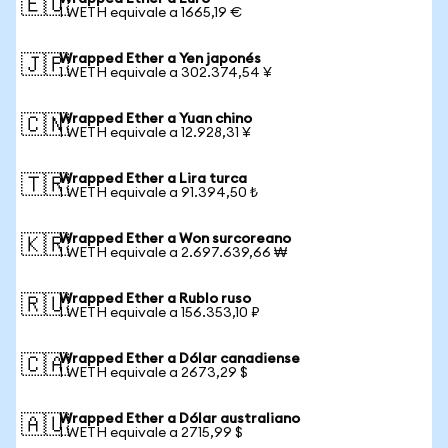
🇪🇺
1 WETH equivale a 1665,19 €
Wrapped Ether a Yen japonés
🇯🇵
1 WETH equivale a 302.374,54 ¥
Wrapped Ether a Yuan chino
🇨🇳
1 WETH equivale a 12.928,31 ¥
Wrapped Ether a Lira turca
🇹🇷
1 WETH equivale a 91.394,50 ₺
Wrapped Ether a Won surcoreano
🇰🇷
1 WETH equivale a 2.697.639,66 ₩
Wrapped Ether a Rublo ruso
🇷🇺
1 WETH equivale a 156.353,10 ₽
Wrapped Ether a Dólar canadiense
🇨🇦
1 WETH equivale a 2673,29 $
Wrapped Ether a Dólar australiano
🇦🇺
1 WETH equivale a 2715,99 $