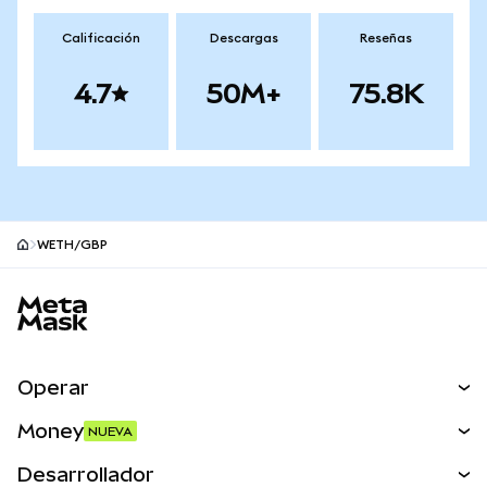
Calificación
Descargas
Reseñas
4.7
50M+
75.8K
WETH/GBP
Pie de página del sitio MetaMask
Operar
Canjear
Money
NUEVA
Predecir
NUEVA
Comprar
Desarrollador