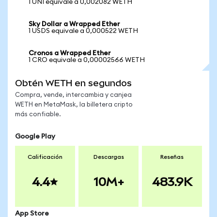
1 UNI equivale a 0,002082 WETH
Sky Dollar a Wrapped Ether
1 USDS equivale a 0,000522 WETH
Cronos a Wrapped Ether
1 CRO equivale a 0,00002566 WETH
Obtén WETH en segundos
Compra, vende, intercambia y canjea
WETH en MetaMask, la billetera cripto
más confiable.
Google Play
Calificación
Descargas
Reseñas
4.4
10M+
483.9K
App Store