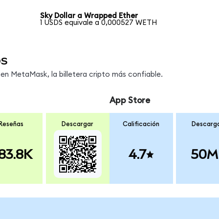
Sky Dollar a Wrapped Ether
1 USDS equivale a 0,000527 WETH
os
n MetaMask, la billetera cripto más confiable.
App Store
Reseñas
Descargar
Calificación
Descarg
83.8K
4.7
50M