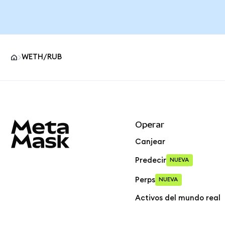
WETH/RUB
Pie de página del sitio MetaMask
Operar
Canjear
Predecir
NUEVA
Perps
NUEVA
Activos del mundo real