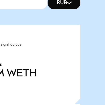
RUB
significa que
E
M
WETH