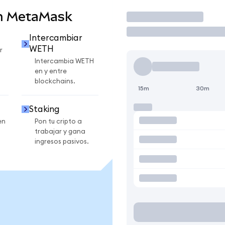
n MetaMask
Operar
Intercambiar
WETH
r
Intercambia WETH
en y entre
blockchains.
15m
30m
Staking
en
Pon tu cripto a
trabajar y gana
ingresos pasivos.