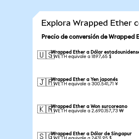
Explora Wrapped Ether c
Precio de conversión de Wrapped E
Wrapped Ether a Dólar estadounidens
🇺🇸
1 WETH equivale a 1897,65 $
Wrapped Ether a Yen japonés
🇯🇵
1 WETH equivale a 300.541,71 ¥
Wrapped Ether a Won surcoreano
🇰🇷
1 WETH equivale a 2.690.157,73 ₩
Wrapped Ether a Dólar de Singapur
🇸🇬
1 WETH equivale a 2431,95 $