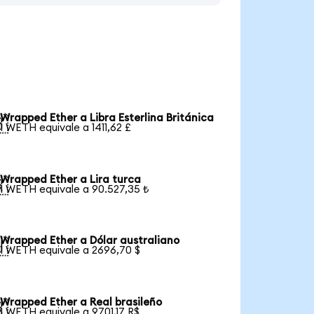
Wrapped Ether a Libra Esterlina Británica

1 WETH equivale a 1411,62 £
Wrapped Ether a Lira turca

1 WETH equivale a 90.527,35 ₺
Wrapped Ether a Dólar australiano

1 WETH equivale a 2696,70 $
Wrapped Ether a Real brasileño

1 WETH equivale a 9701,17 R$