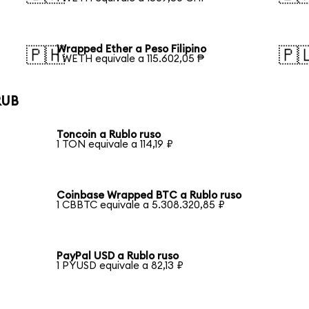
Wrapped Ether a Peso Filipino
🇵🇭
🇵
1 WETH equivale a 115.602,05 ₱
RUB
Toncoin a Rublo ruso
1 TON equivale a 114,19 ₽
Coinbase Wrapped BTC a Rublo ruso
1 CBBTC equivale a 5.308.320,85 ₽
PayPal USD a Rublo ruso
1 PYUSD equivale a 82,13 ₽