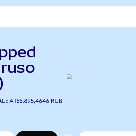
apped
 ruso
)
E A 155.895,4646 RUB