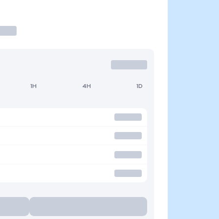
1H
4H
1D