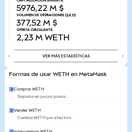
CAPITALIZACIÓN BURSÁTIL
5976,22 M $
VOLUMEN DE OPERACIONES
(24 H)
377,52 M $
OFERTA CIRCULANTE
2,23 M
WETH
VER MÁS ESTADÍSTICAS
VER MÁS ESTADÍSTICAS
Formas de usar WETH en MetaMask
Comprar WETH
Empieza en pocos pasos.
Vender WETH
Cambia WETH por efectivo.
Intercambiar WETH