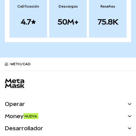
Calificación
Descargas
Reseñas
4.7
50M+
75.8K
WETH/CAD
Pie de página del sitio MetaMask
Operar
Canjear
Money
NUEVA
Predecir
NUEVA
Comprar
Desarrollador
Perps
NUEVA
Tarjeta
Ver los documentos