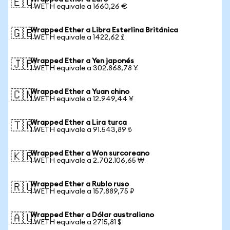
🇪🇺
1 WETH equivale a 1660,26 €
Wrapped Ether a Libra Esterlina Británica
🇬🇧
1 WETH equivale a 1422,62 £
Wrapped Ether a Yen japonés
🇯🇵
1 WETH equivale a 302.868,78 ¥
Wrapped Ether a Yuan chino
🇨🇳
1 WETH equivale a 12.949,44 ¥
Wrapped Ether a Lira turca
🇹🇷
1 WETH equivale a 91.543,89 ₺
Wrapped Ether a Won surcoreano
🇰🇷
1 WETH equivale a 2.702.106,65 ₩
Wrapped Ether a Rublo ruso
🇷🇺
1 WETH equivale a 157.889,75 ₽
Wrapped Ether a Dólar australiano
🇦🇺
1 WETH equivale a 2715,81 $