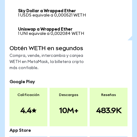
Sky Dollar a Wrapped Ether
1 USDS equivale a 0,000521 WETH
Uniswap a Wrapped Ether
1 UNI equivale a 0,002084 WETH
Obtén WETH en segundos
Compra, vende, intercambia y canjea
WETH en MetaMask, la billetera cripto
más confiable.
Google Play
Calificación
Descargas
Reseñas
4.4
10M+
483.9K
App Store