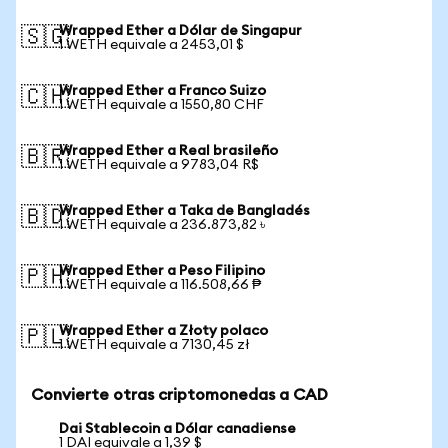
Wrapped Ether a Dólar de Singapur
🇸🇬
1 WETH equivale a 2453,01 $
Wrapped Ether a Franco Suizo
🇨🇭
1 WETH equivale a 1550,80 CHF
Wrapped Ether a Real brasileño
🇧🇷
1 WETH equivale a 9783,04 R$
Wrapped Ether a Taka de Bangladés
🇧🇩
1 WETH equivale a 236.873,82 ৳
Wrapped Ether a Peso Filipino
🇵🇭
1 WETH equivale a 116.508,66 ₱
Wrapped Ether a Złoty polaco
🇵🇱
1 WETH equivale a 7130,45 zł
Convierte otras criptomonedas a CAD
Dai Stablecoin a Dólar canadiense
1 DAI equivale a 1,39 $