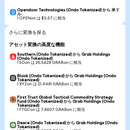
Opendoor Technologies (Ondo Tokenized) から 米ド
ル
1 OPENon は $3.57 に相当
さらに変換を探る
アセット変換の高度な機能
Southern (Ondo Tokenized) から Grab Holdings
(Ondo Tokenized)
1 SOon は 25.5628 GRABon に相当
Block (Ondo Tokenized) から Grab Holdings (Ondo
Tokenized)
1 XYZon は 21.4481 GRABon に相当
First Trust Global Tactical Commodity Strategy
Fund (Ondo Tokenized) から Grab Holdings (Ondo
Tokenized)
1 FTGCon は 7.8607 GRABon に相当
Deere (Ondo Tokenized) から Grab Holdings (Ondo
Tokenized)