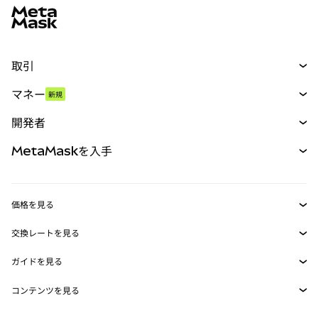
取引
スワップ
マネー
新規
予測
新規
購入
開発者
パーペチュアル
新規
カード
ドキュメントを表示
MetaMaskを入手
RWA
mUSD
新規
ダッシュボード
トランザクションシールド
収益化
Smart Accounts Kit
Agent Wallet
新規
価格を見る
埋め込みウォレット
Snaps
ビットコインの価格
交換レートを見る
MetaMask Connect
イーサリアムの価格
報酬
新規
BTC→USD
Solanaの価格
ガイドを見る
Snaps
セキュリティ
ETH→USD
BTCの購入
Shiba Inuの価格
USDT→INR
コンテンツを見る
Web3サービス
サポート
ETHの購入
Pepeの価格
ビットコインウォレット
BTC→USDT
SOLの購入