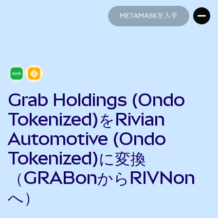
METAMASKを入手
METAMASKを入手
Grab Holdings (Ondo
Tokenized)をRivian
Automotive (Ondo
Tokenized)に変換
（GRABonからRIVNon
へ）