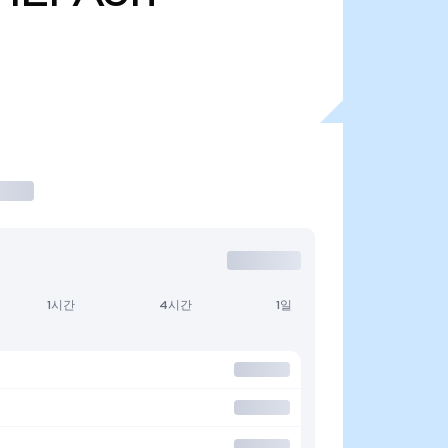
1시간
4시간
1일