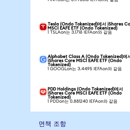
Tesla (Ondo Tokenized)에서 iShares C
MSCI EAFE ETF (Ondo Tokenized)
1 TSLAon는 3.1716 IEFAon와 같음
Alphabet Class A (Ondo Tokenized)에
iShares Core MSCI EAFE ETF (Ondo
Tokenized)
1 GOOGLon는 3.4495 IEFAon와 같음
PDD Holdings (Ondo Tokenized)에서
iShares Core MSCI EAFE ETF (Ondo
Tokenized)
1 PDDon는 0.881240 IEFAon와 같음
면책 조항