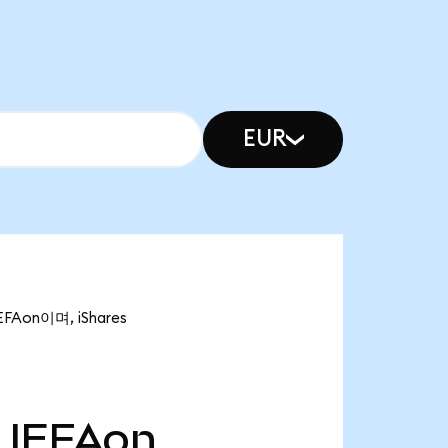
EUR
FAon이며, iShares
IEFAon