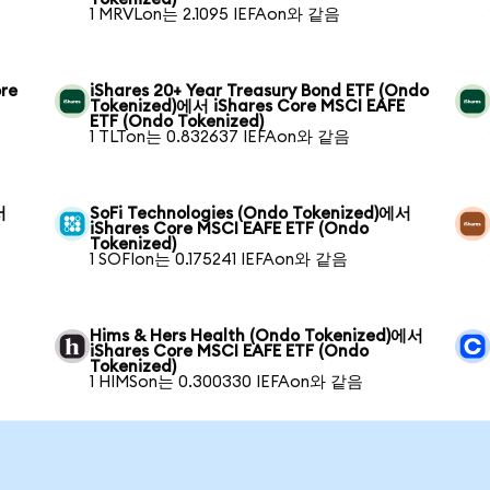
1 MRVLon는 2.1095 IEFAon와 같음
ore
iShares 20+ Year Treasury Bond ETF (Ondo
Tokenized)에서 iShares Core MSCI EAFE
ETF (Ondo Tokenized)
1 TLTon는 0.832637 IEFAon와 같음
서
SoFi Technologies (Ondo Tokenized)에서
iShares Core MSCI EAFE ETF (Ondo
Tokenized)
1 SOFIon는 0.175241 IEFAon와 같음
Hims & Hers Health (Ondo Tokenized)에서
iShares Core MSCI EAFE ETF (Ondo
Tokenized)
1 HIMSon는 0.300330 IEFAon와 같음