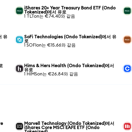
iShares 20+ Year Treasury Bond ETF (Ondo
Tokenized)에서 유로
1 TLTon는 €74.40와 같음
에서 유
SoFi Technologies (Ondo Tokenized)에서 유
로
1 SOFIon는 €15.66와 같음
유로
Hims & Hers Health (Ondo Tokenized)에서
유로
1 HIMSon는 €26.84와 같음
re
Marvell Technology (Ondo Tokenized)에서
iShares Core MSCI EAFE ETF (Ondo
Tokenized)