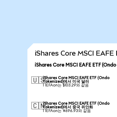
iShares Core MSCI EAF
iShares Core MSCI EAFE ETF (On
iShares Core MSCI EAFE ETF (Ondo
🇺🇸
Tokenized)에서 미국 달러
1 IEFAon는 $103.29와 같음
iShares Core MSCI EAFE ETF (Ondo
🇨🇳
Tokenized)에서 중국 위안화
1 IEFAon는 ¥696.93와 같음