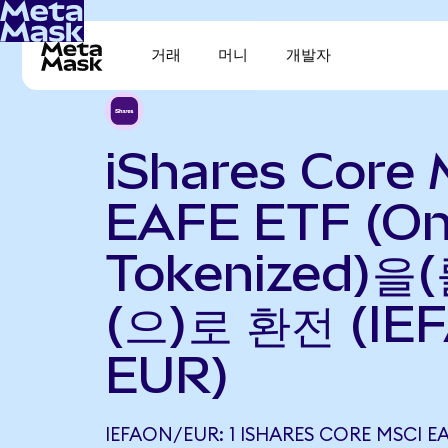
거래
머니
개발자
iShares Core 
EAFE ETF (O
Tokenized)을
(으)로 환전 (IE
EUR)
IEFAON/EUR: 1 ISHARES CORE MSCI E