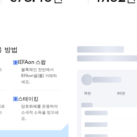
용 방법
거래
IEFAon 스왑
으
블록체인 전반에서
IEFAon을(를) 거래하
세요.
15분
30분
스테이킹
지로
암호화폐를 운용하여
하
소극적 소득을 얻으세
요.