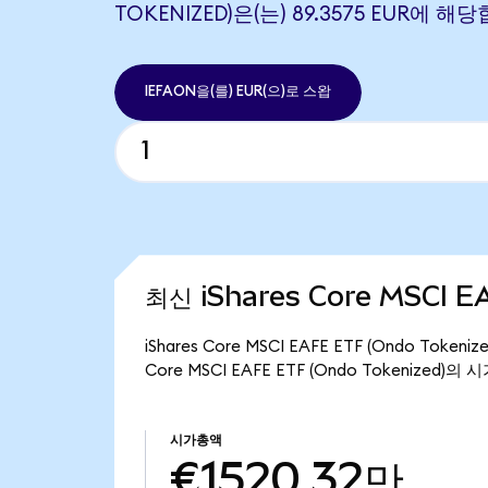
TOKENIZED)은(는) 89.3575 EUR에 해
IEFAON을(를) EUR(으)로 스왑
최신 iShares Core MSCI E
iShares Core MSCI EAFE ETF (Ondo Tok
Core MSCI EAFE ETF (Ondo Tokenized)
시가총액
€1520.32만