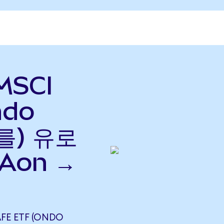
MSCI
ndo
(를) 유로
FAon →
AFE ETF (ONDO