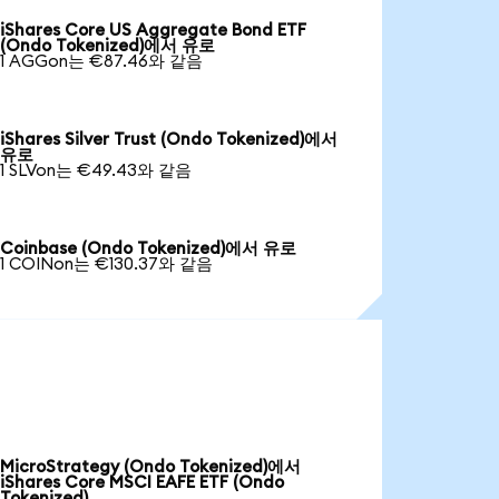
iShares Core US Aggregate Bond ETF
(Ondo Tokenized)에서 유로
1 AGGon는 €87.46와 같음
iShares Silver Trust (Ondo Tokenized)에서
유로
1 SLVon는 €49.43와 같음
Coinbase (Ondo Tokenized)에서 유로
1 COINon는 €130.37와 같음
MicroStrategy (Ondo Tokenized)에서
iShares Core MSCI EAFE ETF (Ondo
Tokenized)