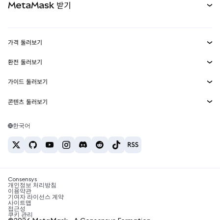
MetaMask 받기
실물자산
mUSD
신규
대시보드
Transaction Shield
수익 창출
Smart Accounts Kit
에이전트 지갑
신규
가격 둘러보기
임베디드 지갑
Snaps
비트코인 가격
환전 둘러보기
MetaMask Connect
이더리움 가격
보상
신규
BTC를 USD로 환전
솔라나 가격
가이드 둘러보기
Snaps
보안
ETH를 USD로 환전
BTC 매수
시바이누 가격
USDT를 INR로 환전
콘텐츠 둘러보기
웹3 서비스
고객 지원
ETH 매수
페페 가격
비트코인 지갑
BTC를 USDT로 환전
SOL 매수
채용
테더 가격
솔라나 지갑
한국어
BTC를 INR로 환전
PEPE 매수
연락처
USDC 가격
최고의 암호화폐 카드
ETH를 USDT로 환전
USDT 매수
체인링크 가격
최고의 모바일 암호화폐 지갑
USDT를 PHP로 환전
USDC 매수
Polymarket이란?
BTC를 EUR로 환전
SHIB 매수
Consensys
암호화폐 세금 뉴스
개인정보 처리방침
이용약관
BNB 매수
기여자 라이선스 계약
암호화폐 매수 방법
사이트맵
접근성
비트코인 매도 방법
쿠키 관리