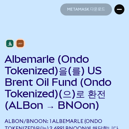
METAMASK 다운로드
METAMASK 다운로드
Albemarle (Ondo
Tokenized)을(를) US
Brent Oil Fund (Ondo
Tokenized)(으)로 환전
(ALBon → BNOon)
ALBON/BNOON: 1 ALBEMARLE (ONDO
TOKENIZED)은(는) 2.6991 BNOON에 해당합니다