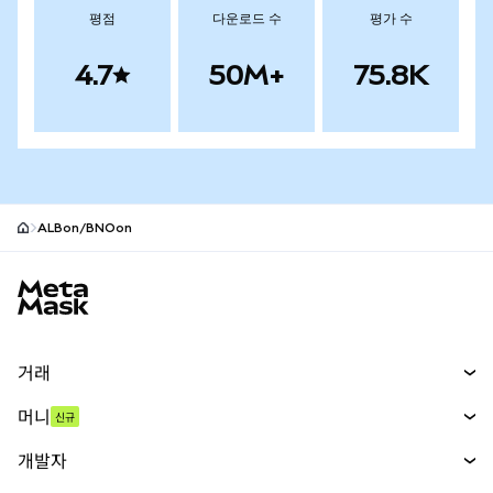
평점
다운로드 수
평가 수
4.7
50M+
75.8K
ALBon/BNOon
MetaMask 사이트 바닥글
거래
스왑
머니
신규
예측 시장
신규
매수
개발자
무기한 선물
신규
카드
문서 보기