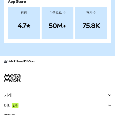
App Store
평점
다운로드 수
평가 수
4.7
50M+
75.8K
AMZNon/IEMGon
MetaMask 사이트 바닥글
거래
스왑
머니
신규
예측 시장
신규
매수