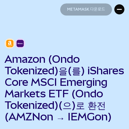
METAMASK 다운로드
METAMASK 다운로드
Amazon (Ondo
Tokenized)을(를) iShares
Core MSCI Emerging
Markets ETF (Ondo
Tokenized)(으)로 환전
(AMZNon → IEMGon)