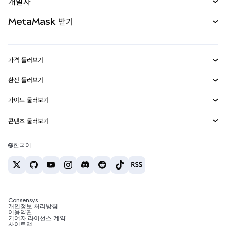
개발자
무기한 선물
신규
카드
문서 보기
MetaMask 받기
실물자산
mUSD
신규
대시보드
Transaction Shield
수익 창출
Smart Accounts Kit
에이전트 지갑
신규
가격 둘러보기
임베디드 지갑
Snaps
비트코인 가격
환전 둘러보기
MetaMask Connect
이더리움 가격
보상
신규
BTC를 USD로 환전
솔라나 가격
가이드 둘러보기
Snaps
보안
ETH를 USD로 환전
BTC 매수
시바이누 가격
USDT를 INR로 환전
콘텐츠 둘러보기
웹3 서비스
고객 지원
ETH 매수
페페 가격
비트코인 지갑
BTC를 USDT로 환전
SOL 매수
채용
테더 가격
솔라나 지갑
한국어
BTC를 INR로 환전
PEPE 매수
연락처
USDC 가격
최고의 암호화폐 카드
ETH를 USDT로 환전
USDT 매수
체인링크 가격
최고의 모바일 암호화폐 지갑
USDT를 PHP로 환전
USDC 매수
Polymarket이란?
BTC를 EUR로 환전
SHIB 매수
Consensys
암호화폐 세금 뉴스
개인정보 처리방침
이용약관
BNB 매수
기여자 라이선스 계약
암호화폐 매수 방법
사이트맵