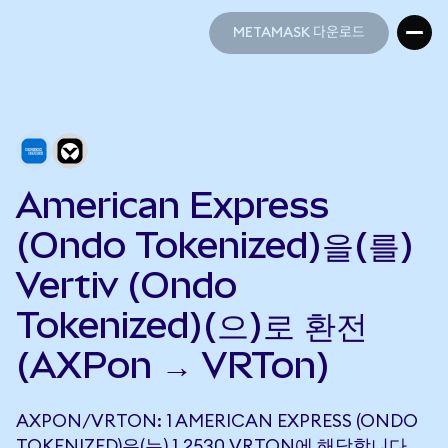
METAMASK 다운로드
METAMASK 다운로드
American Express
(Ondo Tokenized)을(를)
Vertiv (Ondo
Tokenized)(으)로 환전
(AXPon → VRTon)
AXPON/VRTON: 1 AMERICAN EXPRESS (ONDO
TOKENIZED)은(는) 1.2530 VRTON에 해당합니다