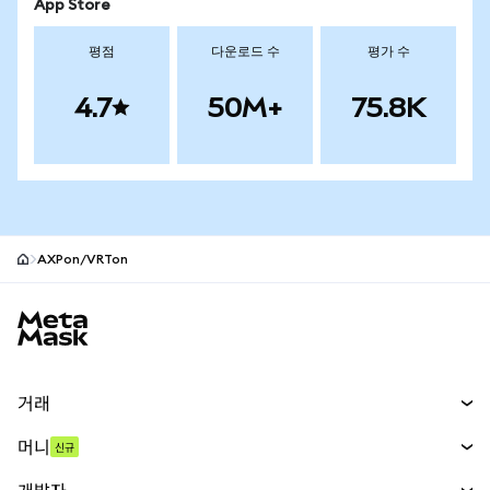
App Store
평점
다운로드 수
평가 수
4.7
50M+
75.8K
AXPon/VRTon
MetaMask 사이트 바닥글
거래
스왑
머니
신규
예측 시장
신규
매수