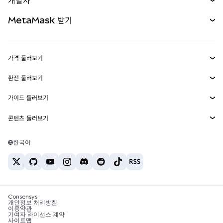
개발자
무기한 선물
신규
카드
문서 보기
MetaMask 받기
실물자산
mUSD
신규
대시보드
Transaction Shield
수익 창출
Smart Accounts Kit
에이전트 지갑
신규
가격 둘러보기
임베디드 지갑
Snaps
비트코인 가격
환전 둘러보기
MetaMask Connect
이더리움 가격
보상
신규
BTC를 USD로 환전
솔라나 가격
가이드 둘러보기
Snaps
보안
ETH를 USD로 환전
BTC 매수
시바이누 가격
USDT를 INR로 환전
콘텐츠 둘러보기
웹3 서비스
고객 지원
ETH 매수
페페 가격
비트코인 지갑
BTC를 USDT로 환전
SOL 매수
채용
테더 가격
솔라나 지갑
한국어
BTC를 INR로 환전
PEPE 매수
연락처
USDC 가격
최고의 암호화폐 카드
ETH를 USDT로 환전
USDT 매수
체인링크 가격
최고의 모바일 암호화폐 지갑
USDT를 PHP로 환전
USDC 매수
Polymarket이란?
BTC를 EUR로 환전
SHIB 매수
Consensys
암호화폐 세금 뉴스
개인정보 처리방침
이용약관
BNB 매수
기여자 라이선스 계약
암호화폐 매수 방법
사이트맵