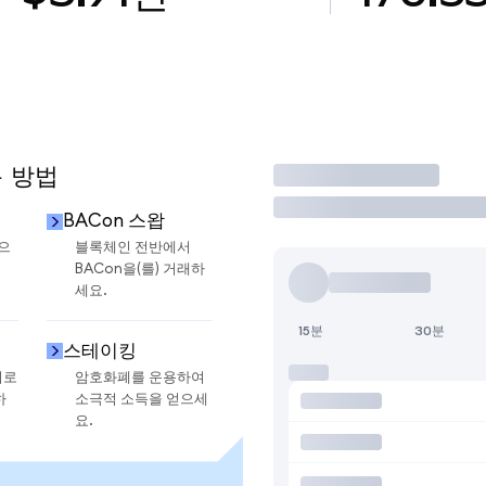
용 방법
거래
BACon 스왑
금으
블록체인 전반에서
BACon을(를) 거래하
세요.
15분
30분
스테이킹
지로
암호화폐를 운용하여
하
소극적 소득을 얻으세
요.