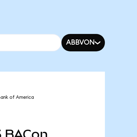
ABBVON
nk of America
5
BACon