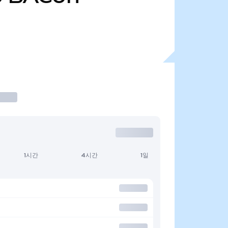
1시간
4시간
1일