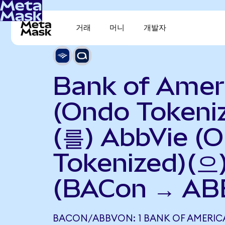
거래
머니
개발자
Bank of Amer
(Ondo Tokeni
(를) AbbVie (
Tokenized)(
(BACon → AB
BACON/ABBVON: 1 BANK OF AMERIC