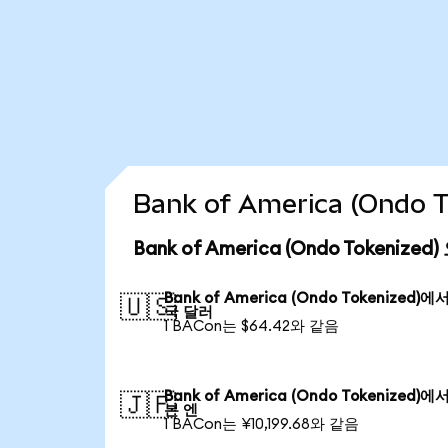
Bank of America (Ond
Bank of America (Ondo Tokeniz
Bank of America (Ondo Tokenized)에
🇺🇸
국 달러
1 BACon는 $64.42와 같음
Bank of America (Ondo Tokenized)에
🇯🇵
본 엔
1 BACon는 ¥10,199.68와 같음