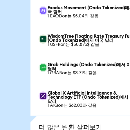
Exodus Movement (Ondo Tokenized)
국 달러
1 EXODon는 $5.04와 같음
WisdomTree Floating Rate Treasury F
(Ondo Tokenized)에서 미국 달러
1 USFRon는 $50.87와 같음
Grab Holdings (Ondo Tokenized)에서
달러
1 GRABon는 $3.71와 같음
Global X Artificial Intelligence &
Technology ETF (Ondo Tokenized)에
달러
1 AIQon는 $62.03와 같음
더 많은 변환 살펴보기