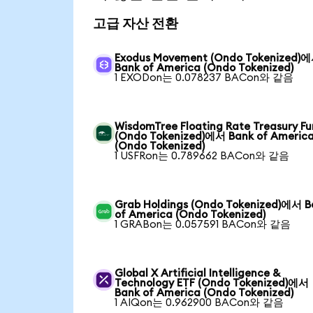
고급 자산 전환
Exodus Movement (Ondo Tokenized)
Bank of America (Ondo Tokenized)
1 EXODon는 0.078237 BACon와 같음
WisdomTree Floating Rate Treasury F
(Ondo Tokenized)에서 Bank of Americ
(Ondo Tokenized)
1 USFRon는 0.789662 BACon와 같음
Grab Holdings (Ondo Tokenized)에서 B
of America (Ondo Tokenized)
1 GRABon는 0.057591 BACon와 같음
Global X Artificial Intelligence &
Technology ETF (Ondo Tokenized)에서
Bank of America (Ondo Tokenized)
1 AIQon는 0.962900 BACon와 같음