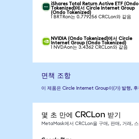
iShares Total Return Active ETF (Ondo
Tokenized)에서 Circle Internet Group
(Ondo Tokenized)
1 BRTRon는 0.779256 CRCLon와 같음
NVIDIA (Ondo Tokenized)에서 Circle
Internet Group (Ondo Tokenized)
1 NVDAon는 3.4362 CRCLon와 같음
면책 조항
이 제품은 Circle Internet Group이(
몇 초 만에 CRCLon 받기
MetaMask에서 CRCLon을 구매, 판매, 거래