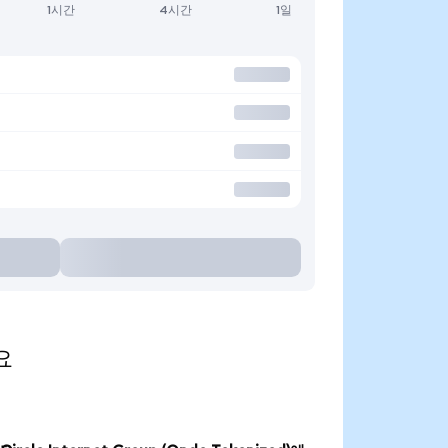
1시간
4시간
1일
요