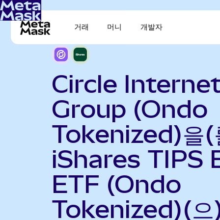
거래
머니
개발자
Circle Interne
Group (Ondo
Tokenized)을(
iShares TIPS
ETF (Ondo
Tokenized)(으