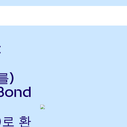
t
를)
 Bond
)로 환