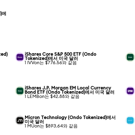
d)에
zed)
iShares Core S&P 500 ETF (Ondo
Tokenized)에서 미국 달러
1 IVVon는 $776.56와 같음
iShares J.P. Morgan EM Local Currency
Bond ETF (Ondo Tokenized)에서 미국 달러
1 LEMBon는 $42.88와 같음
Micron Technology (Ondo Tokenized)에서
미국 달러
1 MUon는 $893.64와 같음