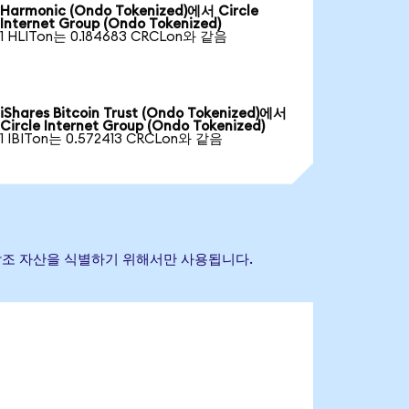
Harmonic (Ondo Tokenized)에서 Circle
Internet Group (Ondo Tokenized)
1 HLITon는 0.184683 CRCLon와 같음
iShares Bitcoin Trust (Ondo Tokenized)에서
Circle Internet Group (Ondo Tokenized)
1 IBITon는 0.572413 CRCLon와 같음
 기초 참조 자산을 식별하기 위해서만 사용됩니다.