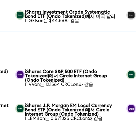
iShares Investment Grade Systematic
Bond ETF (Ondo Tokenized)에서 미국 달러
1 IGEBon는 $44.56와 같음
zed)
iShares Core S&P 500 ETF (Ondo
Tokenized)에서 Circle Internet Group
(Ondo Tokenized)
1 IVVon는 12.1584 CRCLon와 같음
rnet
iShares J.P. Morgan EM Local Currency
Bond ETF (Ondo Tokenized)에서 Circle
Internet Group (Ondo Tokenized)
1 LEMBon는 0.671325 CRCLon와 같음