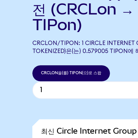
전 (CRCLon →
TIPon)
CRCLON/TIPON: 1 CIRCLE INTERNET
TOKENIZED)은(는) 0.579005 TIPO
CRCLON을(를) TIPON(으)로 스왑
최신 Circle Internet Grou