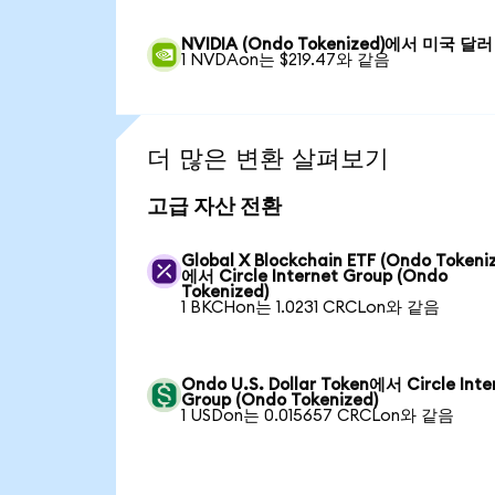
NVIDIA (Ondo Tokenized)에서 미국 달러
1 NVDAon는 $219.47와 같음
더 많은 변환 살펴보기
고급 자산 전환
Global X Blockchain ETF (Ondo Tokeni
에서 Circle Internet Group (Ondo
Tokenized)
1 BKCHon는 1.0231 CRCLon와 같음
Ondo U.S. Dollar Token에서 Circle Inte
Group (Ondo Tokenized)
1 USDon는 0.015657 CRCLon와 같음