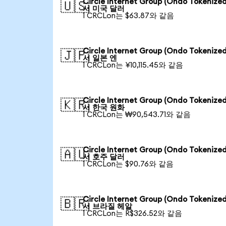
Circle Internet Group (Ondo Tokenize
🇺🇸
서 미국 달러
1 CRCLon는 $63.87와 같음
Circle Internet Group (Ondo Tokenize
🇯🇵
서 일본 엔
1 CRCLon는 ¥10,115.45와 같음
Circle Internet Group (Ondo Tokenize
🇰🇷
서 한국 원화
1 CRCLon는 ₩90,543.71와 같음
Circle Internet Group (Ondo Tokenize
🇦🇺
서 호주 달러
1 CRCLon는 $90.76와 같음
Circle Internet Group (Ondo Tokenize
🇧🇷
서 브라질 헤알
1 CRCLon는 R$326.52와 같음