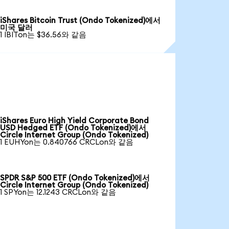
iShares Bitcoin Trust (Ondo Tokenized)에서
미국 달러
1 IBITon는 $36.56와 같음
iShares Euro High Yield Corporate Bond
USD Hedged ETF (Ondo Tokenized)에서
Circle Internet Group (Ondo Tokenized)
1 EUHYon는 0.840766 CRCLon와 같음
SPDR S&P 500 ETF (Ondo Tokenized)에서
Circle Internet Group (Ondo Tokenized)
1 SPYon는 12.1243 CRCLon와 같음