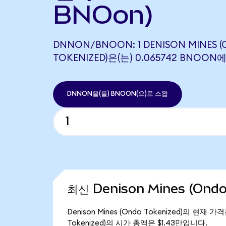
BNOon)
DNNON/BNOON: 1 DENISON MINES 
TOKENIZED)은(는) 0.065742 BNO
DNNON을(를) BNOON(으)로 스왑
최신 Denison Mines (Ond
Denison Mines (Ondo Tokenized)의 현재 
Tokenized)의 시가 총액은 $1.43만입니다.