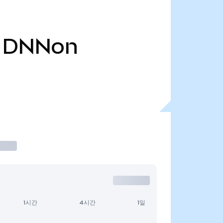
DNNon
1시간
4시간
1일