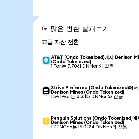
더 많은 변환 살펴보기
고급 자산 전환
AT&T (Ondo Tokenized)에서 Denison M
(Ondo Tokenized)
1 Ton는 7.7061 DNNon와 같음
Strive Preferred (Ondo Tokenized)에서
Denison Mines (Ondo Tokenized)
1 SATAon는 31.8115 DNNon와 같음
Penguin Solutions (Ondo Tokenized)
Denison Mines (Ondo Tokenized)
1 PENGon는 15.0224 DNNon와 같음