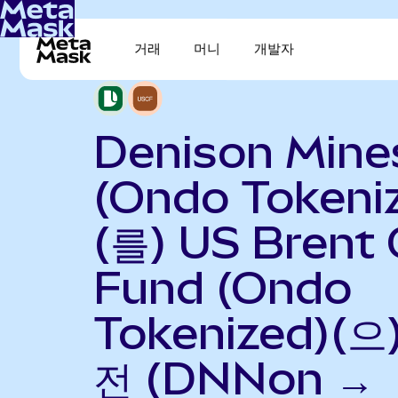
거래
머니
개발자
Denison Mine
(Ondo Tokeni
(를) US Brent 
Fund (Ondo
Tokenized)(으
전 (DNNon →