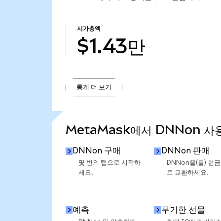
시가총액
$1.43만
통계 더 보기
통계 더 보기
MetaMask에서 DNNon 사
DNNon 구매
DNNon 판매
몇 번의 탭으로 시작하
DNNon을(를) 현
세요.
로 교환하세요.
예측
무기한 선물