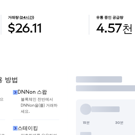
거래량
(24시간)
유통 중인 공급량
$26.11
4.57천
용 방법
거래
DNNon 스왑
금으
블록체인 전반에서
DNNon을(를) 거래하
세요.
15분
30분
스테이킹