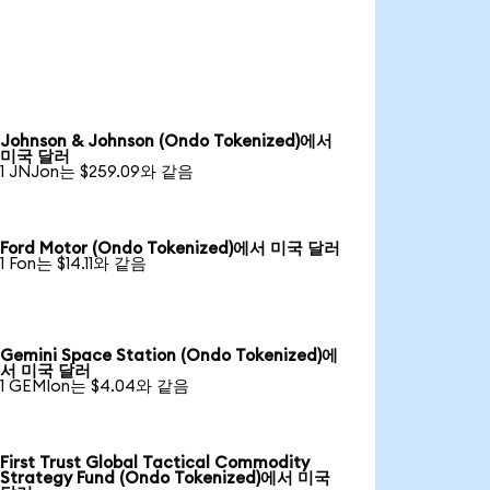
Johnson & Johnson (Ondo Tokenized)에서
미국 달러
1 JNJon는 $259.09와 같음
Ford Motor (Ondo Tokenized)에서 미국 달러
1 Fon는 $14.11와 같음
Gemini Space Station (Ondo Tokenized)에
서 미국 달러
1 GEMIon는 $4.04와 같음
First Trust Global Tactical Commodity
Strategy Fund (Ondo Tokenized)에서 미국