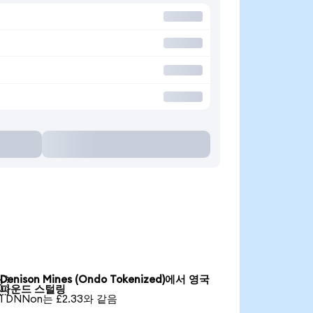
Denison Mines (Ondo Tokenized)에서 영국

파운드 스털링
1 DNNon는 £2.33와 같음