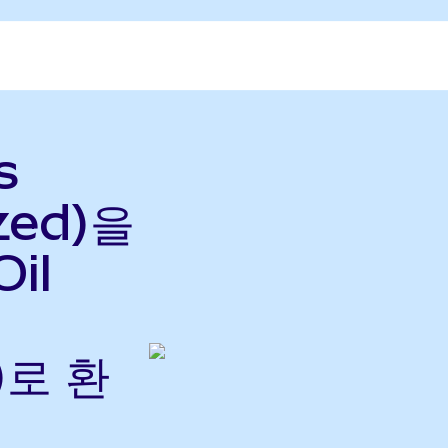
s
zed)을
Oil
)로 환