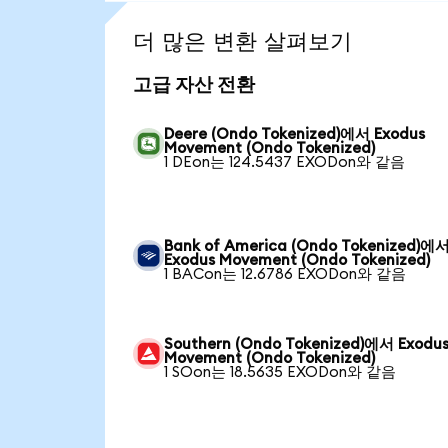
더 많은 변환 살펴보기
고급 자산 전환
Deere (Ondo Tokenized)에서 Exodus
Movement (Ondo Tokenized)
1 DEon는 124.5437 EXODon와 같음
Bank of America (Ondo Tokenized)에
Exodus Movement (Ondo Tokenized)
1 BACon는 12.6786 EXODon와 같음
Southern (Ondo Tokenized)에서 Exodu
Movement (Ondo Tokenized)
1 SOon는 18.5635 EXODon와 같음