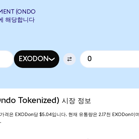
MENT (ONDO
WON에 해당합니다
EXODON
ndo Tokenized) 시장 정보
현재 가격은 EXODon당 $5.04입니다. 현재 유통량은 2.17천 EXODon이며,
.