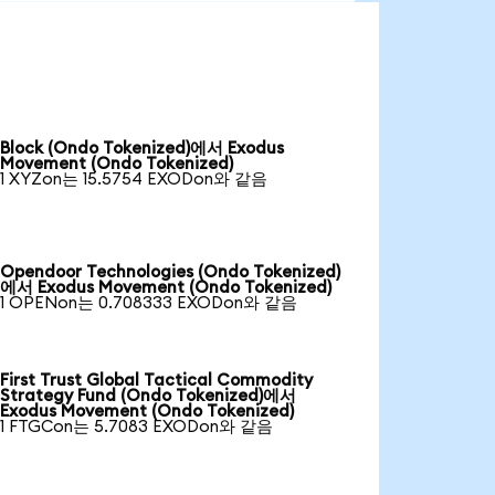
Block (Ondo Tokenized)에서 Exodus
Movement (Ondo Tokenized)
1 XYZon는 15.5754 EXODon와 같음
Opendoor Technologies (Ondo Tokenized)
에서 Exodus Movement (Ondo Tokenized)
1 OPENon는 0.708333 EXODon와 같음
First Trust Global Tactical Commodity
Strategy Fund (Ondo Tokenized)에서
Exodus Movement (Ondo Tokenized)
1 FTGCon는 5.7083 EXODon와 같음