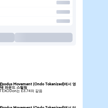
Exodus Movement (Ondo Tokenized)에서 영

국 파운드 스털링
1 EXODon는 £3.74와 같음
Exodus Movement (Ondo Tokenized)에서 터