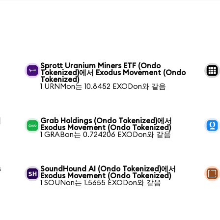
Sprott Uranium Miners ETF (Ondo
Tokenized)에서 Exodus Movement (Ondo
Tokenized)
1 URNMon는 10.8452 EXODon와 같음
서
Grab Holdings (Ondo Tokenized)에서
Exodus Movement (Ondo Tokenized)
1 GRABon는 0.724206 EXODon와 같음
s
SoundHound AI (Ondo Tokenized)에서
Exodus Movement (Ondo Tokenized)
1 SOUNon는 1.5655 EXODon와 같음