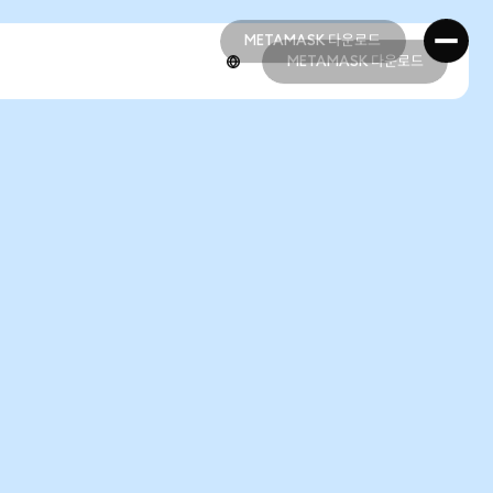
METAMASK 다운로드
METAMASK 다운로드
METAMASK 다운로드
METAMASK 다운로드