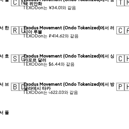
🇨🇳
🇹
국 위안화
1 EXODon는 ¥34.01와 같음
에서 한
Exodus Movement (Ondo Tokenized)에서 러
🇷🇺
🇨
시아 루블
1 EXODon는 ₽414.62와 같음
에서 호
Exodus Movement (Ondo Tokenized)에서 싱
🇸🇬
🇨
가포르 달러
1 EXODon는 $6.44와 같음
에서 브
Exodus Movement (Ondo Tokenized)에서 방
🇧🇩
🇵
글라데시 타카
1 EXODon는 ৳622.03와 같음
에서 폴