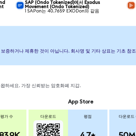
und
SAP (Ondo Tokenized)에서 Exodus
nt
Movement (Ondo Tokenized)
1 SAPon는 40.7659 EXODon와 같음
, 후원, 보증하거나 제휴한 것이 아닙니다. 회사명 및 기타 상표는 기초
, 스왑하세요. 가장 신뢰받는 암호화폐 지갑.
App Store
평가 수
다운로드
평점
다운로드
83.9K
4.7
50M