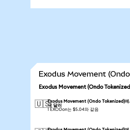
Exodus Movement (Ond
Exodus Movement (Ondo Tokeni
Exodus Movement (Ondo Tokenized)
🇺🇸
국 달러
1 EXODon는 $5.04와 같음
Exodus Movement (Ondo Tokenized)