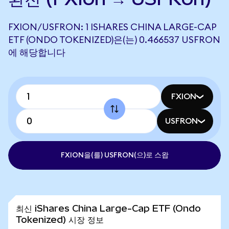
FXION/USFRON: 1 ISHARES CHINA LARGE-CAP
ETF (ONDO TOKENIZED)은(는) 0.466537 USFRON
에 해당합니다
FXION
USFRON
FXION을(를) USFRON(으)로 스왑
최신 iShares China Large-Cap ETF (Ondo
Tokenized) 시장 정보