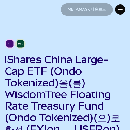
METAMASK 다운로드
METAMASK 다운로드
iShares China Large-
Cap ETF (Ondo
Tokenized)을(를)
WisdomTree Floating
Rate Treasury Fund
(Ondo Tokenized)(으)로
환전 (FXIon → USFRon)