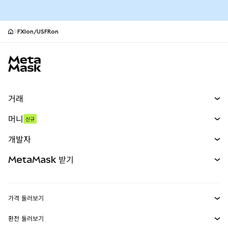
FXIon/USFRon
MetaMask 사이트 바닥글
거래
스왑
머니
신규
예측 시장
신규
매수
개발자
무기한 선물
신규
카드
문서 보기
MetaMask 받기
실물자산
mUSD
신규
대시보드
Transaction Shield
수익 창출
Smart Accounts Kit
에이전트 지갑
신규
가격 둘러보기
임베디드 지갑
Snaps
비트코인 가격
환전 둘러보기
MetaMask Connect
이더리움 가격
보상
신규
BTC를 USD로 환전