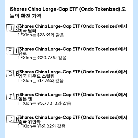
iShares China Large-Cap ETF (Ondo Tokenized) 오
늘의 환전 가격
iShares China Large-Cap ETF (Ondo Tokenized)에서
🇺🇸
미국 달러
1 FXIon는 $23.91와 같음
iShares China Large-Cap ETF (Ondo Tokenized)에서
🇪🇺
유로
1 FXIon는 €20.78와 같음
iShares China Large-Cap ETF (Ondo Tokenized)에서
🇬🇧
영국 파운드 스털링
1 FXIon는 £17.76와 같음
iShares China Large-Cap ETF (Ondo Tokenized)에서
🇯🇵
일본 엔
1 FXIon는 ¥3,773.13와 같음
iShares China Large-Cap ETF (Ondo Tokenized)에서
🇨🇳
중국 위안화
1 FXIon는 ¥161.32와 같음