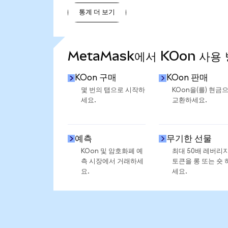
통계 더 보기
통계 더 보기
MetaMask에서 KOon 사용
KOon 구매
KOon 판매
몇 번의 탭으로 시작하
KOon을(를) 현금
세요.
교환하세요.
예측
무기한 선물
KOon 및 암호화폐 예
최대 50배 레버리
측 시장에서 거래하세
토큰을 롱 또는 숏 
요.
세요.