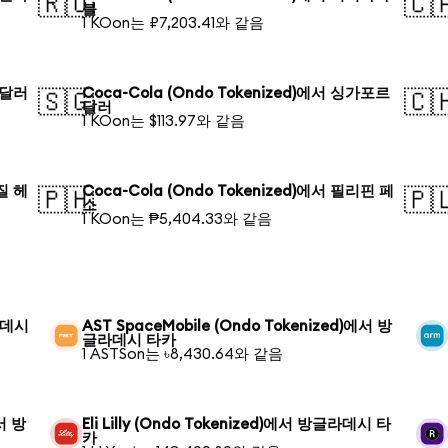
🇷🇺
🇨
블
1 KOon는 ₽7,203.41와 같음
주 달러
Coca-Cola (Ondo Tokenized)에서 싱가포르
🇸🇬
🇨
달러
1 KOon는 $113.97와 같음
라질 헤
Coca-Cola (Ondo Tokenized)에서 필리핀 페
🇵🇭
🇵
소
1 KOon는 ₱5,404.33와 같음
글라데시
AST SpaceMobile (Ondo Tokenized)에서 방
글라데시 타카
1 ASTSon는 ৳8,430.64와 같음
에서 방
Eli Lilly (Ondo Tokenized)에서 방글라데시 타
카