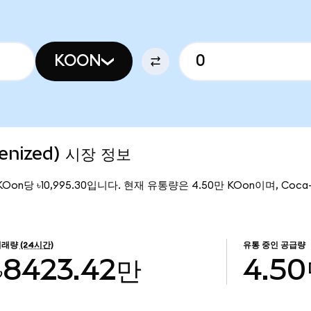
KOON
kenized) 시장 정보
 KOon당 ৳10,995.30입니다. 현재 유통량은 4.50만 KOon이며, Coca-
거래량
(24시간)
유통 중인 공급량
৳8423.42만
4.5