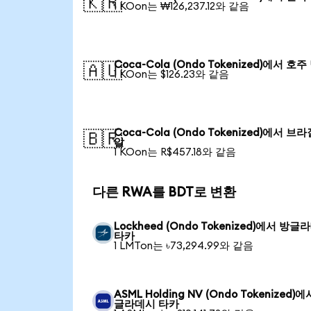
🇰🇷
1 KOon는 ₩126,237.12와 같음
Coca-Cola (Ondo Tokenized)에서 호
🇦🇺
1 KOon는 $126.23와 같음
Coca-Cola (Ondo Tokenized)에서 브
🇧🇷
알
1 KOon는 R$457.18와 같음
다른 RWA를 BDT로 변환
Lockheed (Ondo Tokenized)에서 방
타카
1 LMTon는 ৳73,294.99와 같음
ASML Holding NV (Ondo Tokenized)
글라데시 타카