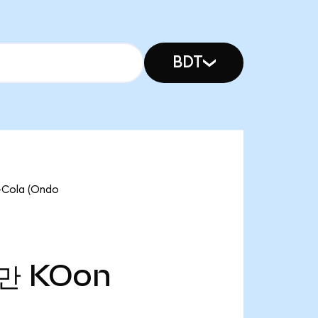
BDT
Cola (Ondo
0만
KOon