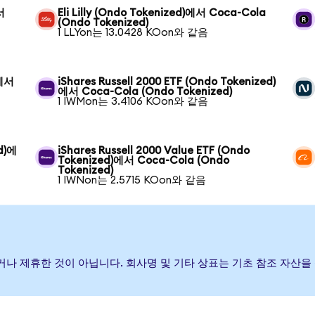
서
Eli Lilly (Ondo Tokenized)에서 Coca-Cola
(Ondo Tokenized)
1 LLYon는 13.0428 KOon와 같음
)에서
iShares Russell 2000 ETF (Ondo Tokenized)
에서 Coca-Cola (Ondo Tokenized)
1 IWMon는 3.4106 KOon와 같음
ed)에
iShares Russell 2000 Value ETF (Ondo
Tokenized)에서 Coca-Cola (Ondo
Tokenized)
1 IWNon는 2.5715 KOon와 같음
 보증하거나 제휴한 것이 아닙니다. 회사명 및 기타 상표는 기초 참조 자