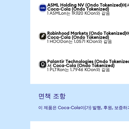
ASML Holding NV (Ondo Tokenized)에
Coca-Cola (Ondo Tokenized)
1 ASMLon는 19.1120 KOon와 같음
Robinhood Markets (Ondo Tokenized
Coca-Cola (Ondo Tokenized)
1 HOODon는 1.0571 KOon와 같음
Palantir Technologies (Ondo Tokeniz
서 Coca-Cola (Ondo Tokenized)
1 PLTRon는 1.7946 KOon와 같음
면책 조항
이 제품은 Coca-Cola이(가) 발행, 후원,