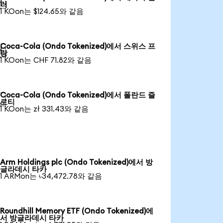

러
1 KOon는 $124.65와 같음
Coca-Cola (Ondo Tokenized)에서 스위스 프

랑
1 KOon는 CHF 71.82와 같음
Coca-Cola (Ondo Tokenized)에서 폴란드 즐

로티
1 KOon는 zł 331.43와 같음
Arm Holdings plc (Ondo Tokenized)에서 방
글라데시 타카
1 ARMon는 ৳34,472.78와 같음
Roundhill Memory ETF (Ondo Tokenized)에
서 방글라데시 타카