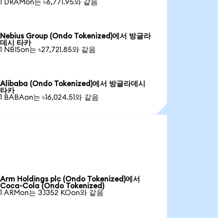
1 DRAMon는 ৳6,771.95와 같음
Nebius Group (Ondo Tokenized)에서 방글라
데시 타카
1 NBISon는 ৳27,721.85와 같음
Alibaba (Ondo Tokenized)에서 방글라데시
타카
1 BABAon는 ৳16,024.51와 같음
Arm Holdings plc (Ondo Tokenized)에서
Coca-Cola (Ondo Tokenized)
1 ARMon는 3.1352 KOon와 같음