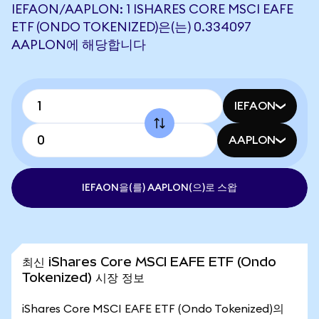
IEFAON/AAPLON: 1 ISHARES CORE MSCI EAFE
ETF (ONDO TOKENIZED)은(는) 0.334097
AAPLON에 해당합니다
IEFAON
AAPLON
IEFAON을(를) AAPLON(으)로 스왑
최신 iShares Core MSCI EAFE ETF (Ondo
Tokenized) 시장 정보
iShares Core MSCI EAFE ETF (Ondo Tokenized)의