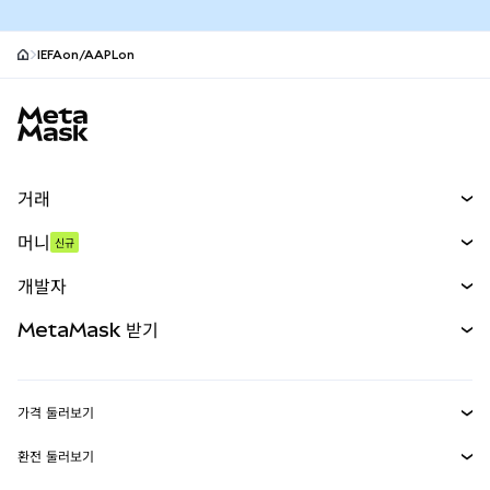
IEFAon/AAPLon
MetaMask 사이트 바닥글
거래
스왑
머니
신규
예측 시장
신규
매수
개발자
무기한 선물
신규
카드
문서 보기
MetaMask 받기
실물자산
mUSD
신규
대시보드
Transaction Shield
수익 창출
Smart Accounts Kit
에이전트 지갑
신규
가격 둘러보기
임베디드 지갑
Snaps
비트코인 가격
환전 둘러보기
MetaMask Connect
이더리움 가격
보상
신규
BTC를 USD로 환전