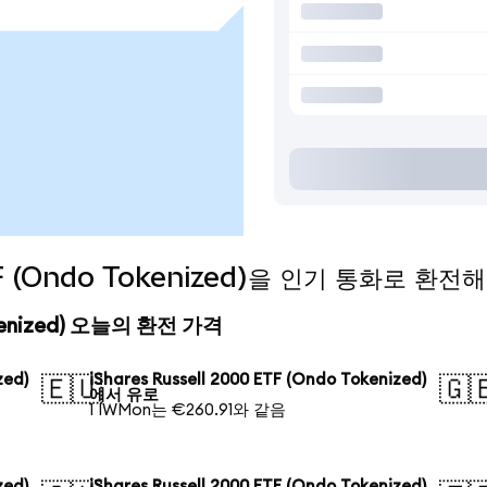
ETF (Ondo Tokenized)을 인기 통화로 환전
 Tokenized) 오늘의 환전 가격
zed)
iShares Russell 2000 ETF (Ondo Tokenized)
🇪🇺
🇬
에서 유로
1 IWMon는 €260.91와 같음
zed)
iShares Russell 2000 ETF (Ondo Tokenized)