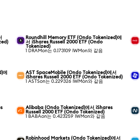
서
Roundhill Memory ETF (Ondo Tokenized)에
zed)
서 iShares Russell 2000 ETF (Ondo
Tokenized)
1 DRAMon는 0.173109 IWMon와 같음
ed)에
AST SpaceMobile (Ondo Tokenized)에서
iShares Russell 2000 ETF (Ondo Tokenized)
1 ASTSon는 0.229326 IWMon와 같음
s
Alibaba (Ondo Tokenized)에서 iShares
Russell 2000 ETF (Ondo Tokenized)
1 BABAon는 0.423259 IWMon와 같음
Robinhood Markets (Ondo Tokenized)에서