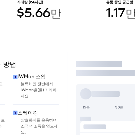
거래량
(24시간)
유통 중인 공급량
$5.66만
1.17
용 방법
거래
IWMon 스왑
으
블록체인 전반에서
IWMon을(를) 거래하
세요.
15분
30분
스테이킹
지로
암호화폐를 운용하여
하
소극적 소득을 얻으세
요.