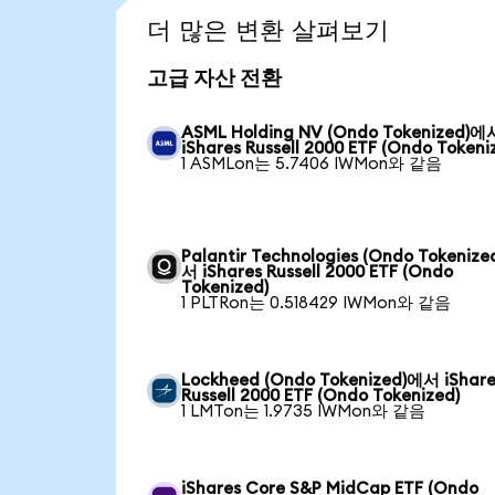
더 많은 변환 살펴보기
고급 자산 전환
ASML Holding NV (Ondo Tokenized)에
iShares Russell 2000 ETF (Ondo Tokeni
1 ASMLon는 5.7406 IWMon와 같음
Palantir Technologies (Ondo Tokeniz
서 iShares Russell 2000 ETF (Ondo
Tokenized)
1 PLTRon는 0.518429 IWMon와 같음
Lockheed (Ondo Tokenized)에서 iShare
Russell 2000 ETF (Ondo Tokenized)
1 LMTon는 1.9735 IWMon와 같음
iShares Core S&P MidCap ETF (Ondo