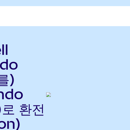
ll
ndo
를)
ndo
으)로 환전
on)