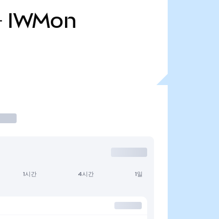
만
IWMon
1시간
4시간
1일