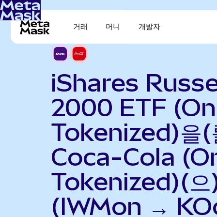
거래
머니
개발자
iShares Russe
2000 ETF (O
Tokenized)을(
Coca-Cola (O
Tokenized)(
(IWMon → KO