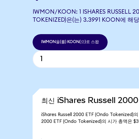
IWMON/KOON: 1 ISHARES RUSSELL 2
TOKENIZED)은(는) 3.3991 KOON에 
IWMON을(를) KOON(으)로 스왑
최신 iShares Russell 200
iShares Russell 2000 ETF (Ondo Tokeni
2000 ETF (Ondo Tokenized)의 시가 총액은 