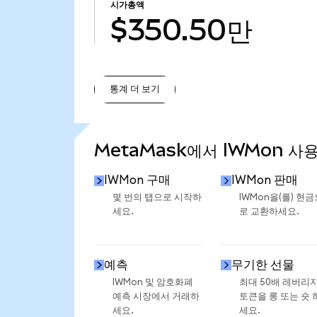
시가총액
$350.50만
통계 더 보기
통계 더 보기
MetaMask에서 IWMon 사
IWMon 구매
IWMon 판매
몇 번의 탭으로 시작하
IWMon을(를) 현금
세요.
로 교환하세요.
예측
무기한 선물
IWMon 및 암호화폐
최대 50배 레버리
예측 시장에서 거래하
토큰을 롱 또는 숏 
세요.
세요.