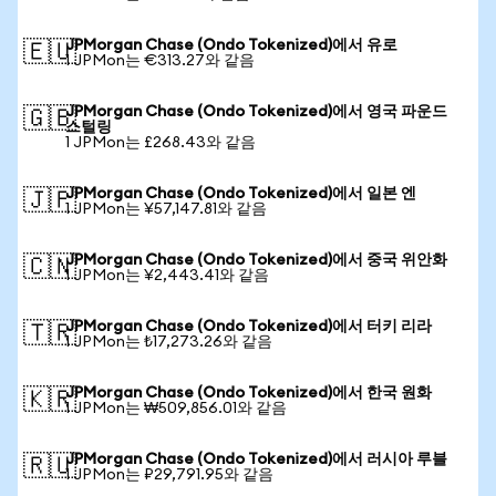
JPMorgan Chase (Ondo Tokenized)에서 유로
🇪🇺
1 JPMon는 €313.27와 같음
JPMorgan Chase (Ondo Tokenized)에서 영국 파운드
🇬🇧
스털링
1 JPMon는 £268.43와 같음
JPMorgan Chase (Ondo Tokenized)에서 일본 엔
🇯🇵
1 JPMon는 ¥57,147.81와 같음
JPMorgan Chase (Ondo Tokenized)에서 중국 위안화
🇨🇳
1 JPMon는 ¥2,443.41와 같음
JPMorgan Chase (Ondo Tokenized)에서 터키 리라
🇹🇷
1 JPMon는 ₺17,273.26와 같음
JPMorgan Chase (Ondo Tokenized)에서 한국 원화
🇰🇷
1 JPMon는 ₩509,856.01와 같음
JPMorgan Chase (Ondo Tokenized)에서 러시아 루블
🇷🇺
1 JPMon는 ₽29,791.95와 같음