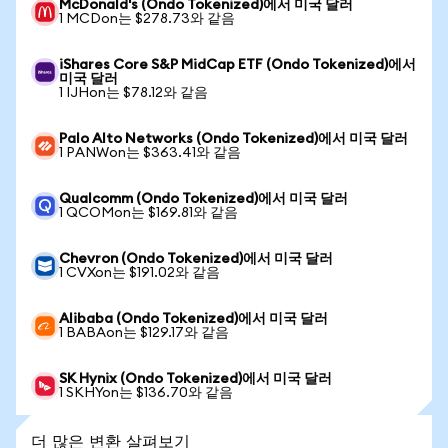
McDonald's (Ondo Tokenized)에서 미국 달러
1 MCDon는 $278.73와 같음
iShares Core S&P MidCap ETF (Ondo Tokenized)에서
미국 달러
1 IJHon는 $78.12와 같음
Palo Alto Networks (Ondo Tokenized)에서 미국 달러
1 PANWon는 $363.41와 같음
Qualcomm (Ondo Tokenized)에서 미국 달러
1 QCOMon는 $169.81와 같음
Chevron (Ondo Tokenized)에서 미국 달러
1 CVXon는 $191.02와 같음
Alibaba (Ondo Tokenized)에서 미국 달러
1 BABAon는 $129.17와 같음
SK Hynix (Ondo Tokenized)에서 미국 달러
1 SKHYon는 $136.70와 같음
더 많은 변환 살펴보기