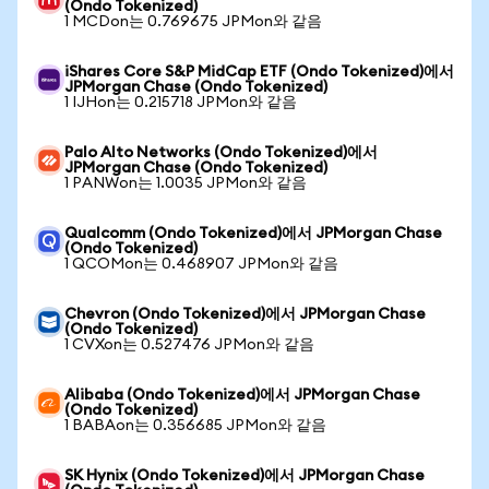
(Ondo Tokenized)
1 MCDon는 0.769675 JPMon와 같음
iShares Core S&P MidCap ETF (Ondo Tokenized)에서
JPMorgan Chase (Ondo Tokenized)
1 IJHon는 0.215718 JPMon와 같음
Palo Alto Networks (Ondo Tokenized)에서
JPMorgan Chase (Ondo Tokenized)
1 PANWon는 1.0035 JPMon와 같음
Qualcomm (Ondo Tokenized)에서 JPMorgan Chase
(Ondo Tokenized)
1 QCOMon는 0.468907 JPMon와 같음
Chevron (Ondo Tokenized)에서 JPMorgan Chase
(Ondo Tokenized)
1 CVXon는 0.527476 JPMon와 같음
Alibaba (Ondo Tokenized)에서 JPMorgan Chase
(Ondo Tokenized)
1 BABAon는 0.356685 JPMon와 같음
SK Hynix (Ondo Tokenized)에서 JPMorgan Chase