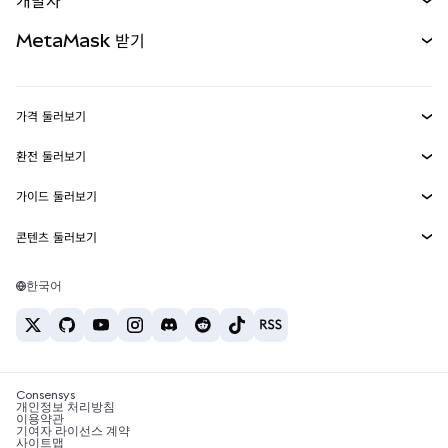
개발자
무기한 선물
신규
카드
문서 보기
MetaMask 받기
실물자산
mUSD
신규
대시보드
Transaction Shield
수익 창출
Smart Accounts Kit
에이전트 지갑
신규
가격 둘러보기
임베디드 지갑
Snaps
비트코인 가격
환전 둘러보기
MetaMask Connect
이더리움 가격
보상
신규
BTC를 USD로 환전
솔라나 가격
가이드 둘러보기
Snaps
보안
ETH를 USD로 환전
BTC 매수
시바이누 가격
USDT를 INR로 환전
콘텐츠 둘러보기
웹3 서비스
고객 지원
ETH 매수
페페 가격
비트코인 지갑
BTC를 USDT로 환전
SOL 매수
채용
테더 가격
솔라나 지갑
한국어
BTC를 INR로 환전
PEPE 매수
연락처
USDC 가격
최고의 암호화폐 카드
ETH를 USDT로 환전
USDT 매수
체인링크 가격
최고의 모바일 암호화폐 지갑
USDT를 PHP로 환전
USDC 매수
Polymarket이란?
BTC를 EUR로 환전
SHIB 매수
Consensys
암호화폐 세금 뉴스
개인정보 처리방침
이용약관
BNB 매수
기여자 라이선스 계약
암호화폐 매수 방법
사이트맵